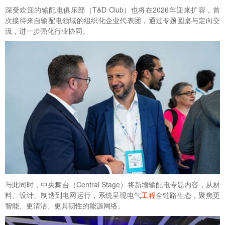
深受欢迎的输配电俱乐部（T&D Club）也将在2026年迎来扩容，首
次接待来自输配电领域的组织化企业代表团，通过专题圆桌与定向交
流，进一步强化行业协同。
与此同时，中央舞台（Central Stage）将新增输配电专题内容，从材
料、设计、制造到电网运行，系统呈现电气
工程
全链路生态，聚焦更
智能、更清洁、更具韧性的能源网络。