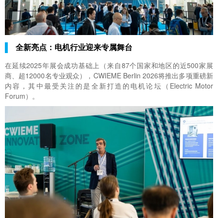
全新亮点：电机行业迎来专属舞台
在延续2025年展会成功基础上（来自87个国家和地区的近500家展
商、超12000名专业观众），
CWIEME Berlin
2026将推出多项重磅新
内容，其中最受关注的是全新打造的
电机论坛（
Electric Motor
Forum）。