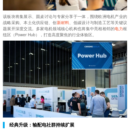
该板块将集展示、圆桌讨论与专家分享于一体，围绕欧洲电机产业的
战略采购、本土化供应链、创
新材料
、低碳设计与制造工艺等关键议
题展开深度交流。多家电机领域核心机构也将集中亮相相邻的
电力
枢
纽区（Power Hub），打造高度聚焦的行业体验区。
经典升级：输配电社群持续扩展