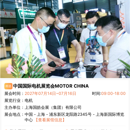
5
/
8
中国国际电机展览会
MOTOR CHINA
精选
展会时间：
2027年07月14日~07月16日
时间:
09:00-18:00
展览行业：
电机
主办单位：
上海国皓会展（集团）有限公司
展会地点：
中国
-
上海
- 浦东新区龙阳路2345号 - 上海新国际博览
中心
【查看展馆信息】