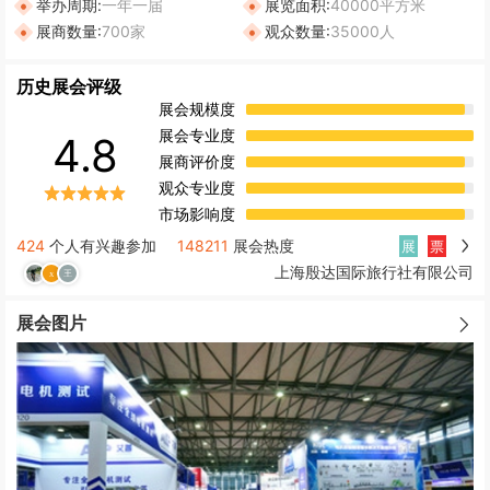
举办周期:
一年一届
展览面积:
40000平方米
展商数量:
700家
观众数量:
35000人
历史展会评级
展会规模度
展会专业度
4.8
展商评价度
观众专业度
市场影响度
424
个人有兴趣参加
148211
展会热度
展
票
上海殷达国际旅行社有限公司
展会图片