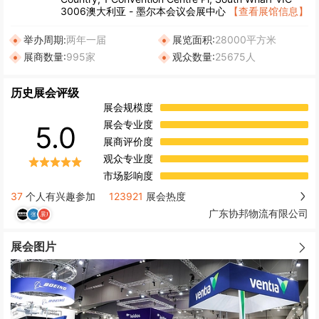
3006澳大利亚 - 墨尔本会议会展中心
【查看展馆信息】
举办周期:
两年一届
展览面积:
28000平方米
展商数量:
995家
观众数量:
25675人
历史展会评级
展会规模度
展会专业度
5.0
展商评价度
观众专业度
市场影响度
37
个人有兴趣参加
123921
展会热度
广东协邦物流有限公司
展会图片