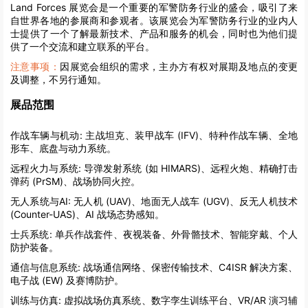
Land Forces 展览会是一个重要的军警防务行业的盛会，吸引了来
自世界各地的参展商和参观者。该展览会为军警防务行业的业内人
士提供了一个了解最新技术、产品和服务的机会，同时也为他们提
供了一个交流和建立联系的平台。
注意事项：
因展览会组织的需求，主办方有权对展期及地点的变更
及调整，不另行通知。
展品范围
作战车辆与机动:
主战坦克、装甲战车 (IFV)、特种作战车辆、全地
形车、底盘与动力系统。
远程火力与系统:
导弹发射系统 (如 HIMARS)、远程火炮、精确打击
弹药 (PrSM)、战场协同火控。
无人系统与AI:
无人机 (UAV)、地面无人战车 (UGV)、反无人机技术
(Counter-UAS)、AI 战场态势感知。
士兵系统:
单兵作战套件、夜视装备、外骨骼技术、智能穿戴、个人
防护装备。
通信与信息系统:
战场通信网络、保密传输技术、C4ISR 解决方案、
电子战 (EW) 及赛博防护。
训练与仿真:
虚拟战场仿真系统、数字孪生训练平台、VR/AR 演习辅