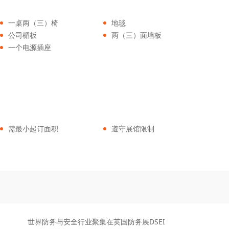
一桌两（三）椅
地毯
公司楣板
两（三）面墙板
一个电源插座
需最小起订面积
遵守展馆限制
世界防务与安全行业聚集在英国防务展DSEI