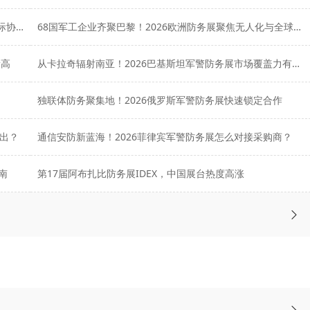
全球防务与安全产业加速重组：Eurosatory 2026刷新国际协作“新坐标”
68国军工企业齐聚巴黎！2026欧洲防务展聚焦无人化与全球合作
新高
从卡拉奇辐射南亚！2026巴基斯坦军警防务展市场覆盖力有多强？
独联体防务聚集地！2026俄罗斯军警防务展快速锁定合作
而出？
通信安防新蓝海！2026菲律宾军警防务展怎么对接采购商？
南
第17届阿布扎比防务展IDEX，中国展台热度高涨