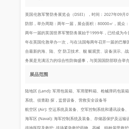
英国伦敦军警防务展览会（DSEI），时间：2027年09月0
防部，举办周期：两年一届，展会面积：80000㎡，观众：34
两年一届的英国世界军警防务展始于1999年，已经成为今
年在英国伦敦举办一次，与在法国每两年召开一届的巴黎国防
合最新的海、陆、空 防卫技术、舰 艇观赏、设备演示、
务展是充满活力的综合性防御盛事，与英国国防部联合举
展品范围
陆地区 (Land):
军用包装箱、军用塑料箱、枪械弹药包装箱
系统、侦查勘 探，监督设备、营救安全设备等
航空区 (Air):
空运系统及装备、空军控制系统和通讯设备、
海军区 (Naval):
海军控制系统及装备、存储器保护及运输
战地医院及救护:
战场紧急救护药物、器械、特种装甲救护