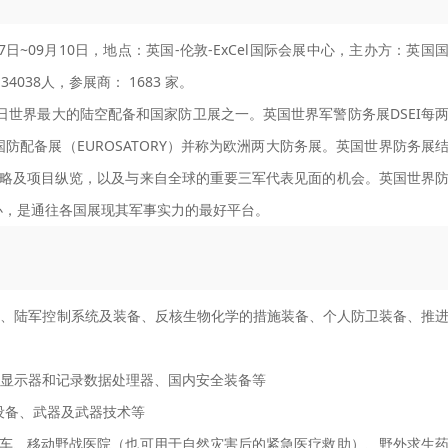
7日~09月10日，地点：英国-伦敦-ExCel国际会展中心，主办方：英国
038人，参展商： 1683 家。
日世界最大的陆空配备和国家防卫展之一。英国世界军警防务展DSEI每
配备展（EUROSATORY）并称为欧洲两大防务展。英国世界防务展
战略及项目纵览，以及与来自全球的重要三军代表见面的机会。英国世界
办，是通往各国展现其军事实力的最好平台。
、陆军控制系统及装备、反核生物化学的措施装备、个人防卫装备、推
显示器和记录数据处理器、国内安全装备等
设备、武器及武器技术等
车、移动野战医院（也可用于自然灾害后的紧急医疗救助）、野外求生