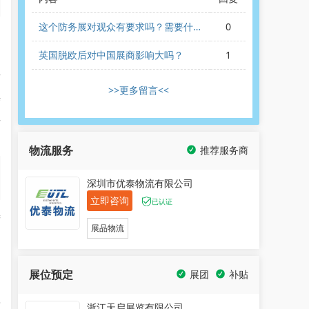
这个防务展对观众有要求吗？需要什么
0
国
样的观展资格？
英国脱欧后对中国展商影响大吗？
1
两
>>更多留言<<
结
防
物流服务
推荐服务商
深圳市优泰物流有限公司
立即咨询
已认证
进
展品物流
展位预定
展团
补贴
药
浙江天启展览有限公司