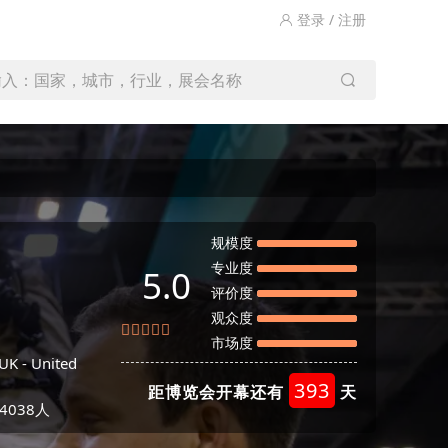
登录 / 注册
输入：国家，城市，行业，展会名称
规模度
专业度
5.0
评价度
观众度
市场度
UK - United
393
距博览会开幕还有
天
4038人