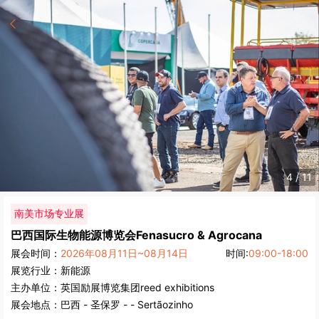
4
/
11
南美市场专业展
巴西国际生物能源博览会
Fenasucro & Agrocana
展会时间：
2026年08月11日~08月14日
时间:
09:00-18:00
展览行业：
新能源
主办单位：
英国励展博览集团reed exhibitions
展会地点：
巴西
-
圣保罗
- - Sertãozinho