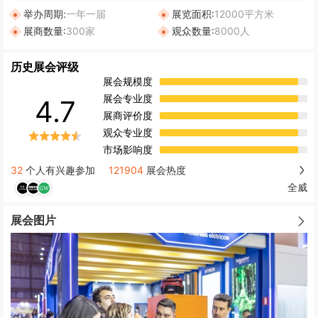
举办周期:
一年一届
展览面积:
12000平方米
展商数量:
300家
观众数量:
8000人
历史展会评级
展会规模度
展会专业度
4.7
展商评价度
观众专业度
市场影响度
32
个人有兴趣参加
121904
展会热度
全威
展会图片