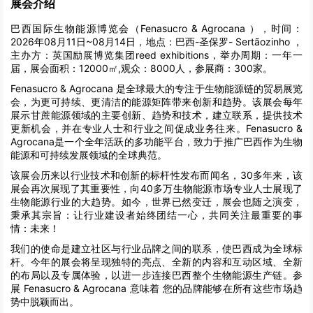
展会介绍
巴西国际生物能源博览会（Fenasucro & Agrocana ），时间：
2026年08月11日~08月14日，地点：巴西-圣保罗- Sertãozinho ，
主办方：英国励展博览集团reed exhibitions，举办周期：一年一
届，展会面积：12000㎡,观众：8000人，参展商：300家。
Fenasucro & Agrocana 是全球最大的专注于生物能源链的贸易展览
会，为更可持续、更清洁的能源矩阵带来创新和趋势。该展会每年
展示甘蔗能源领域的主要创新、趋势和技术，建立联系，提供技术
更新机会，并在专业人士和行业之间促成业务往来。Fenasucro &
Agrocana是一个全年活跃的多功能平台，致力于推广巴西作为生物
能源和可持续发展领域的全球典范。
该展会历来以行业技术和创新的标杆性发布而闻名，30多年来，该
展会再次展现了其重要性，向40多万生物能源市场专业人士展现了
生物能源行业的大趋势。如今，世界已然变迁，展会也随之演变，
秉承其宗旨：让行业建设者始终团结一心，共同关注最重要的事
情：未来！
我们的使命是建立社区与行业品牌之间的联系，使巴西成为全球标
杆。今年的展会将呈现独特的亮点、全新的内容和互动区域、全新
的布局以及专属体验，以进一步连接巴西整个生物能源生产链。参
展 Fenasucro & Agrocana 意味着 您的品牌能够在所有这些市场趋
势中脱颖而出。