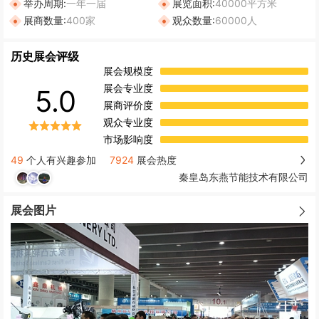
举办周期:
一年一届
展览面积:
40000平方米
展商数量:
400家
观众数量:
60000人
历史展会评级
展会规模度
展会专业度
5.0
展商评价度
观众专业度
市场影响度
49
个人有兴趣参加
7924
展会热度
秦皇岛东燕节能技术有限公司
展会图片