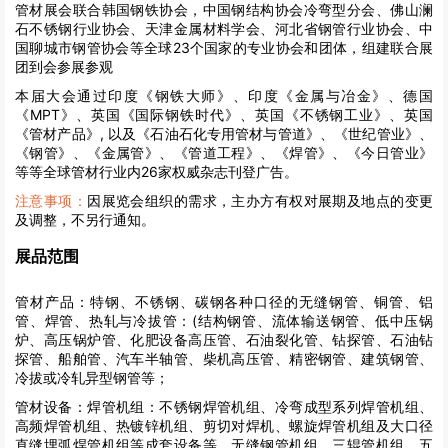
管材展会联合韩国钢铁协会，中国钢结构协会冷弯型分会、佛山澜
石不锈钢行业协会、天津金属材料学会、河北省钢管行业协会、中
国聊城市钢管协会等全球23个国家的专业协会和团体，组建联合展
团到会参展参观
本届大会通过印度《钢铁大师》、印度《金属与冶金》、德国
《MPT》、英国《国际钢铁时代》、英国《不锈钢工业》、英国
《管材产品》, 以及《石油石化专用管材与管道》、《世纪管业》、
《钢管》、《金属管》、《管道工程》、《焊管》、《今日管业》
等等全球管材行业内26家权威杂志刊登广告。
注意事项：
因展览会组织的需求，主办方有权对展期及地点的变更
及调整，不另行通知。
展品范围
管材产品：特钢、不锈钢、碳钢各种口径的无缝钢管、铜管、铝
管、焊管、热轧与冷拔管：(结构钢管、流体输送钢管、低中压锅
炉、高压锅炉管、化肥设备高压管、石油裂化管、钻探管、石油钻
探管、船舶管、汽车半轴管、柴机高压管、精密钢管、建筑钢管、
冷拔或冷轧异型钢管等；
管材设备：焊管机组：不锈钢焊管机组、冷弯成型系列焊管机组、
高频焊管机组、热镀锌机组、剪切对焊机、螺旋焊管机组及大口径
直缝埋弧焊管机组等成套设备等。无缝钢管机组、三辊管机组、五