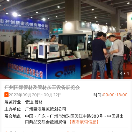
4
/
4
广州国际管材及管材加工设备展览会
：
2022年09月20日~09月22日
时间:
09:00-18:00
展览行业：
管道,管材
主办单位：
广州巨浪展览策划公司
展会地点：
中国
-
广东
- 广州市海珠区阅江中路380号 - 中国进出
口商品交易会琶洲展馆
【查看展馆信息】