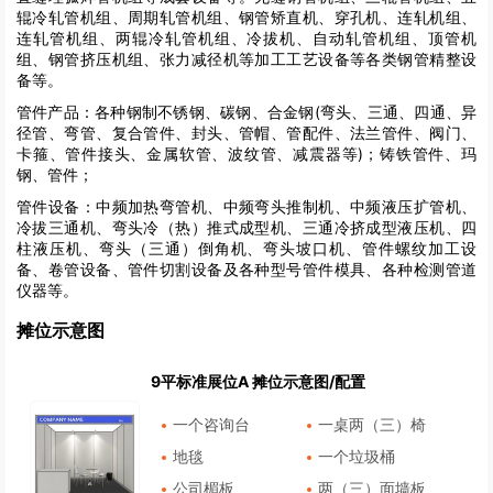
辊冷轧管机组、周期轧管机组、钢管矫直机、穿孔机、连轧机组、
连轧管机组、两辊冷轧管机组、冷拔机、自动轧管机组、顶管机
组、钢管挤压机组、张力减径机等加工工艺设备等各类钢管精整设
备等。
管件产品：各种钢制不锈钢、碳钢、合金钢(弯头、三通、四通、异
径管、弯管、复合管件、封头、管帽、管配件、法兰管件、阀门、
卡箍、管件接头、金属软管、波纹管、减震器等)；铸铁管件、玛
钢、管件；
管件设备：中频加热弯管机、中频弯头推制机、中频液压扩管机、
冷拔三通机、弯头冷（热）推式成型机、三通冷挤成型液压机、四
柱液压机、弯头（三通）倒角机、弯头坡口机、管件螺纹加工设
备、卷管设备、管件切割设备及各种型号管件模具、各种检测管道
仪器等。
摊位示意图
9平标准展位A 摊位示意图/配置
一个咨询台
一桌两（三）椅
地毯
一个垃圾桶
公司楣板
两（三）面墙板