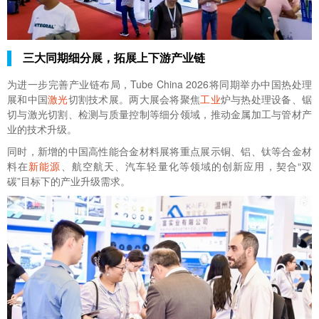
三大同期细分展，拓展上下游产业链
为进一步完善产业链布局，Tube China 2026将同期举办中国热处理
展和中国
激光
切割技术展。两大展会将聚焦
工业
炉与热处理设备、锯
切与激光切割、检测与质量控制等细分领域，推动金属加工与管材产
业的技术升级。
同时，新增的中国高性能合金材料展将重点展示铜、铝、钛等合金材
料在
新能源
、航空航天、汽车轻量化等领域的创新应用，契合“双
碳”目标下的产业升级需求。