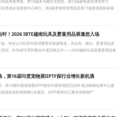
36届美食博览、第10届美与健生活博览、第12届家电家居博览将于
至17日在香港会议展览中心举行；第4届美食商贸博览及第17届香港国际茶展
时！2026 IBTE越南玩具及婴童用品展邀您入场
升温，年轻人口红利与新消费需求加速释放，为玩具、潮玩、婴童用品及
空间。作为IBTE系列展会年度压轴之作——2026越南玩具及婴童用品展
，第16届印度宠物展IIPTF探行业增长新机遇
30日，第16届印度宠物展IIPTF将在印度新德里巴拉特·曼达帕姆会展中心盛
陆领先的B2B宠物行业展会，IIPTF将再次汇聚全球宠物产