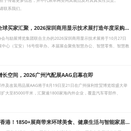
在于传递更多信息，并不代表本网赞同其观点及对其真实性负责。
请联系我们。
头部企业云集、全球买家汇聚，2026深圳商用显示技术展打造年度采购现场
会与励展博览集团联合主办的2026深圳商用显示技术展将于10月27日
展中心（宝安）16号馆举办。本届展会聚焦智慧办公、智慧零售、智慧教
长空间，2026广州汽配展AAG启幕在即
件及改装用品展AAG将于8月19日至21日在广州保利世贸博览馆盛大举
积扩大至85000平米，汇聚逾1800家海内外企业，覆盖汽车零部件、
五大展会8月齐聚香港！1850+展商带来环球美食、健康生活与智能家居盛宴