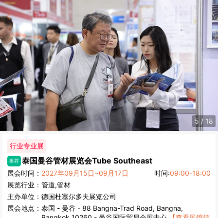
5
/
18
行业专业展
泰国曼谷管材展览会
Tube Southeast
推荐
展会时间：
2027年09月15日~09月17日
时间:
09:00-18:00
展览行业：
管道,管材
主办单位：
德国杜塞尔多夫展览公司
展会地点：
泰国
-
曼谷
- 88 Bangna-Trad Road, Bangna,
Bangkok 10260 - 曼谷国际贸易会展中心
【查看展馆信