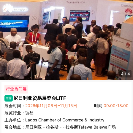
1
/
4
行业热门展
尼日利亚贸易展览会
LITF
推荐
展会时间：
2026年11月06日~11月15日
时间:
09:00-18:00
展览行业：
贸易
主办单位：
Lagos Chamber of Commerce & Industry
展会地点：
尼日利亚
-
拉各斯
- - 拉各斯Tafawa Balewa广场