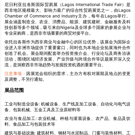
尼日利亚拉各斯国际贸易展（Lagos International Trade Fair）是
西非地区规模最大、影响力最广的综合性贸易展览之一，由Lagos
Chamber of Commerce and Industry主办，每年在Lagos举行。
展会涵盖制造业、农业、消费品、能源、建筑建材、金融服务及科
技创新等多个领域，吸引来自Nigeria及全球多个国家的参展企业与
专业采购商，是西非市场重要的商贸对接平台。
依托拉各斯作为西非商业与金融中心的区位优势，该展会为国际企
业进入非洲市场提供了重要窗口，同时也为本地企业拓展海外合作
创造了机会。展会期间配套举办投资推介会、行业论坛及商务洽谈
活动，围绕区域经济发展、产业升级与跨境合作等议题展开深入交
流，是洞察西非市场趋势与发掘投资机遇的重要平台。
注意事项：
因展览会组织的需求，主办方有权对展期及地点的变更
及调整，不另行通知。
展品范围
工业与制造业设备:
机械设备、生产线及加工设备、自动化与电气设
备、包装机械、五金工具及工业原材料等
农业与食品加工:
农业机械、种植与灌溉设备、农产品、食品及饮
料、食品加工与包装技术等
建筑与基础设施:
建筑材料、钢材与水泥制品、门窗与装饰材料、工