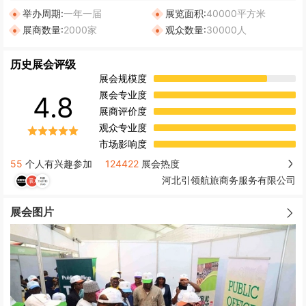
举办周期:
一年一届
展览面积:
40000平方米
展商数量:
2000家
观众数量:
30000人
历史展会评级
展会规模度
展会专业度
4.8
展商评价度
观众专业度
市场影响度
55
个人有兴趣参加
124422
展会热度
河北引领航旅商务服务有限公司
展会图片