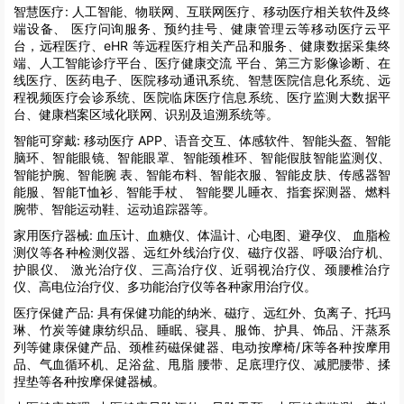
智慧医疗:
人工智能、物联网、互联网医疗、移动医疗相关软件及终
端设备、 医疗问询服务、预约挂号、健康管理云等移动医疗云平
台，远程医疗、eHR 等远程医疗相关产品和服务、健康数据采集终
端、人工智能诊疗平台、医疗健康交流 平台、第三方影像诊断、在
线医疗、医药电子、医院移动通讯系统、智慧医院信息化系统、远
程视频医疗会诊系统、医院临床医疗信息系统、医疗监测大数据平
台、健康档案区域化联网、识别及追溯系统等。
智能可穿戴:
移动医疗 APP、语音交互、体感软件、智能头盔、智能
脑环、智能眼镜、智能眼罩、智能颈椎环、智能假肢智能监测仪、
智能护腕、智能腕 表、智能布料、智能衣服、智能皮肤、传感器智
能服、智能T恤衫、智能手杖、 智能婴儿睡衣、指套探测器、燃料
腕带、智能运动鞋、运动追踪器等。
家用医疗器械:
血压计、血糖仪、体温计、心电图、避孕仪、 血脂检
测仪等各种检测仪器、远红外线治疗仪、磁疗仪器、呼吸治疗机、
护眼仪、 激光治疗仪、三高治疗仪、近弱视治疗仪、颈腰椎治疗
仪、高电位治疗仪、多功能治疗仪等各种家用治疗仪。
医疗保健产品:
具有保健功能的纳米、磁疗、远红外、负离子、托玛
琳、竹炭等健康纺织品、睡眠、寝具、服饰、护具、饰品、汗蒸系
列等健康保健产品、颈椎药磁保健器、电动按摩椅/床等各种按摩用
品、气血循环机、足浴盆、甩脂 腰带、足底理疗仪、减肥腰带、揉
捏垫等各种按摩保健器械。