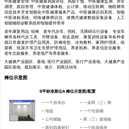
中医健康管理:
中医健康风险评估、风险干预、中医健康监测、养生
调理、跟踪管理、中医健康体检、云计算、移动互联网、物联网等
信息技术开发智能化中医健康服务产品、中医健康识别系统、智能
中医体检系统、经络健康辨识仪、便携式健康数据采集设备、人工
智能辅助诊断系统和智能硬件类等
老年康复用品:
轮椅、老年代步车、拐杖、无障碍出行设备、专业车
辆等各种代步工具、升降设备、助走器材、康复训练设备等各种老
残日常康复护理产品用具、防褥疮垫、冷热敷料、家用护理床、纸
尿裤、纸尿片等卫生失禁护理用品、养老机构、养老信息化服务、
老年文娱服务、养老地产等养老服务。
大健康产业园区、基地:
医疗产业园区、医疗产业基地、大健康产业
园区基地、规划展示、推介、招商活动等。
摊位示意图
9平标准展位A 摊位示意图/配置
一个咨询台
一桌两（三）椅
地毯
一个垃圾桶
公司楣板
两（三）面墙板
两到四盏射灯
一个电源插座