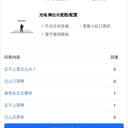
光地 摊位示意图/配置
不含任何设施
需最小起订面积
遵守展馆限制
问答内容
回复
定不上票怎么办？
0
怎么订票啊
0
展馆在北京哪里
1
定不上票啊
1
怎么买票呀
0