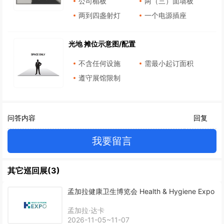
公司楣板
两（三）面墙板
两到四盏射灯
一个电源插座
光地 摊位示意图/配置
不含任何设施
需最小起订面积
遵守展馆限制
问答内容
回复
我要留言
其它巡回展(3)
孟加拉健康卫生博览会 Health & Hygiene Expo
孟加拉·达卡
2026-11-05~11-07