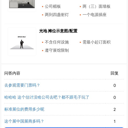
公司楣板
两（三）面墙板
两到四盏射灯
一个电源插座
光地 摊位示意图/配置
不含任何设施
需最小起订面积
遵守展馆限制
问答内容
回复
去参观需要门票吗？
0
哈哈哈 这个估计没啥公司去吧？都不跟毛子玩了
0
标准展位的费用多少呢
2
这个展中国展商多吗？
1