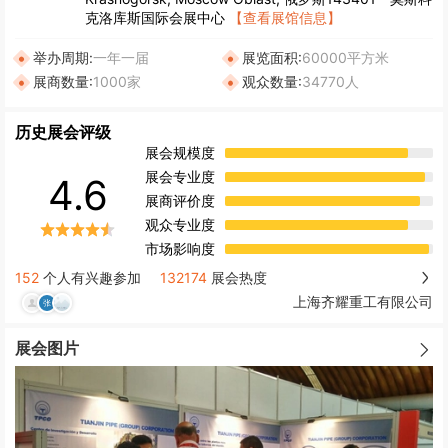
克洛库斯国际会展中心
【查看展馆信息】
举办周期:
一年一届
展览面积:
60000平方米
展商数量:
1000家
观众数量:
34770人
历史展会评级
展会规模度
展会专业度
4.6
展商评价度
观众专业度
市场影响度
152
个人有兴趣参加
132174
展会热度
上海齐耀重工有限公司
展会图片