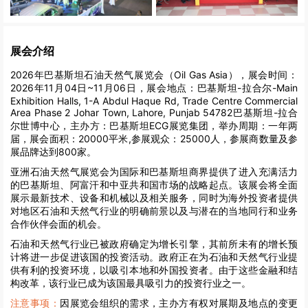
展会介绍
2026年巴基斯坦石油天然气展览会（Oil Gas Asia），展会时间：
2026年11月04日~11月06日，展会地点：巴基斯坦-拉合尔-Main
Exhibition Halls, 1-A Abdul Haque Rd, Trade Centre Commercial
Area Phase 2 Johar Town, Lahore, Punjab 54782巴基斯坦-拉合
尔世博中心，主办方：巴基斯坦ECG展览集团，举办周期：一年两
届，展会面积：20000平米,参展观众：25000人，参展商数量及参
展品牌达到800家。
亚洲石油天然气展览会为国际和巴基斯坦商界提供了进入充满活力
的巴基斯坦、阿富汗和中亚共和国市场的战略起点。该展会将全面
展示最新技术、设备和机械以及相关服务，同时为海外投资者提供
对地区石油和天然气行业的明确前景以及与潜在的当地同行和业务
合作伙伴会面的机会。
石油和天然气行业已被政府确定为增长引擎，其前所未有的增长预
计将进一步促进该国的投资活动。政府正在为石油和天然气行业提
供有利的投资环境，以吸引本地和外国投资者。由于这些金融和结
构改革，该行业已成为该国最具吸引力的投资行业之一。
注意事项：
因展览会组织的需求，主办方有权对展期及地点的变更