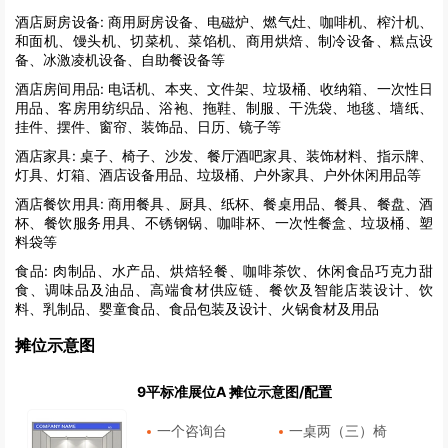
酒店厨房设备:
商用厨房设备、电磁炉、燃气灶、咖啡机、榨汁机、
和面机、馒头机、切菜机、菜馅机、商用烘焙、制冷设备、糕点设
备、冰激凌机设备、自助餐设备等
酒店房间用品:
电话机、本夹、文件架、垃圾桶、收纳箱、一次性日
用品、客房用纺织品、浴袍、拖鞋、制服、干洗袋、地毯、墙纸、
挂件、摆件、窗帘、装饰品、日历、镜子等
酒店家具:
桌子、椅子、沙发、餐厅酒吧家具、装饰材料、指示牌、
灯具、灯箱、酒店设备用品、垃圾桶、户外家具、户外休闲用品等
酒店餐饮用具:
商用餐具、厨具、纸杯、餐桌用品、餐具、餐盘、酒
杯、餐饮服务用具、不锈钢锅、咖啡杯、一次性餐盒、垃圾桶、塑
料袋等
食品:
肉制品、水产品、烘焙轻餐、咖啡茶饮、休闲食品巧克力甜
食、调味品及油品、高端食材供应链、餐饮及智能店装设计、饮
料、乳制品、婴童食品、食品包装及设计、火锅食材及用品
摊位示意图
9平标准展位A 摊位示意图/配置
一个咨询台
一桌两（三）椅