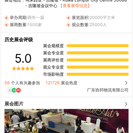
- 吉隆坡会议中心
【查看展馆信息】
举办周期:
两年一届
展览面积:
20000平方米
展商数量:
1500家
观众数量:
25000人
历史展会评级
展会规模度
展会专业度
5.0
展商评价度
观众专业度
市场影响度
56
个人有兴趣参加
121729
展会热度
广东协邦物流有限公司
展会图片