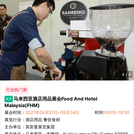
4
/
4
行业热门展
马来西亚酒店用品展会
Food And Hotel
推荐
Malaysia(FHM)
展会时间：
2027年09月21日~09月24日
时间:
09:00-18:00
展览行业：
酒店用品
餐饮食材
主办单位：
英富曼展览集团
展会地点：
马来西亚
-
吉隆坡
- Kuala Lumpur City Centre 50088