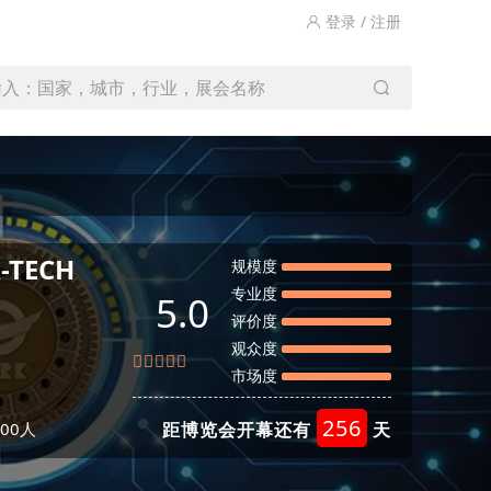
登录 / 注册
输入：国家，城市，行业，展会名称
-TECH
规模度
专业度
5.0
评价度
观众度
市场度
256
00人
距博览会开幕还有
天