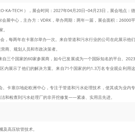
A-TECH ），展会时间：2027年04月20日~04月23日，展会地点：
Kassel-卡塞尔会展中心，主办方：VDRK，举办周期：两年一届，展会面积：26000
0家。
易展览会，每两年在卡塞尔举办一次。来自管道和污水行业的公司在此展示他
运营商、规划人员和市政决策者。
来自三个国家的60家参展商，如今已发展成为一个国际知名的平台。202
展区内展示了他们的解决方案。来自71个国家的约1.3万名专业观众利用
同类展会。卡塞尔地处欧洲中心，专注于管道和污水处理技术，使其成为业内
清洁和检查到污水处理厂的非开挖修复——紧凑、实用且先进。
嘴及高压软管技术。