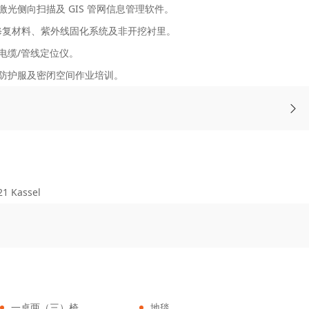
激光侧向扫描及 GIS 管网信息管理软件。
状修复材料、紫外线固化系统及非开挖衬里。
电缆/管线定位仪。
防护服及密闭空间作业培训。
1 Kassel
一桌两（三）椅
地毯