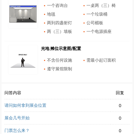
一个咨询台
一桌两（三）椅
地毯
一个垃圾桶
两到四盏射灯
公司楣板
两（三）墙板
一个电源插座
光地 摊位示意图/配置
不含任何设施
需最小起订面积
遵守展馆限制
问答内容
回复
请问如何拿到展会位置
0
展会几号开始
0
门票怎么来？
0