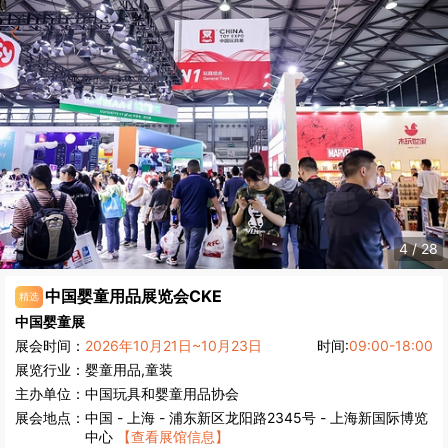
5
/
28
中国婴童用品展览会
CKE
精选
中国婴童展
展会时间：
2026年10月21日~10月23日
时间:
09:00-18:00
展览行业：
婴童用品,童装
主办单位：
中国玩具和婴童用品协会
展会地点：
中国
-
上海
- 浦东新区龙阳路2345号 - 上海新国际博览
中心
【查看展馆信息】