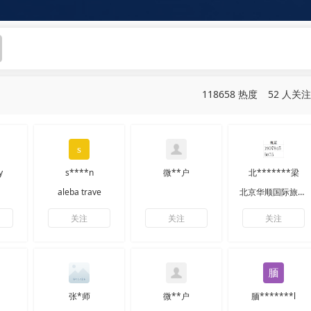
118658 热度
52 人关注
y
s****n
微**户
北*******梁
aleba trave
北京华顺国际旅行社有限公司
关注
关注
关注
张*师
微**户
腼*******l