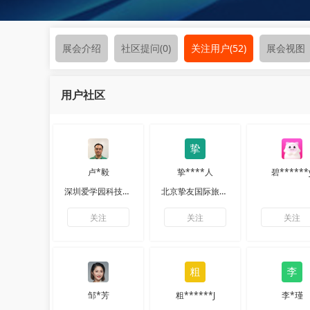
展会介绍
社区提问
(0)
关注用户
(52)
展会视图
用户社区
卢*毅
挚****人
碧******
深圳爱学园科技有限公司
北京挚友国际旅行社有限公司
关注
关注
关注
邹*芳
粗******J
李*瑾