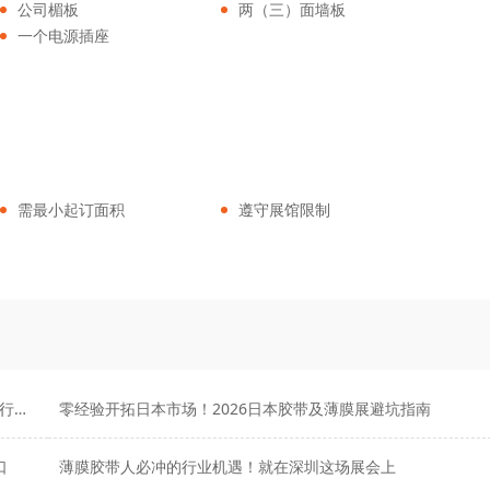
公司楣板
两（三）面墙板
一个电源插座
需最小起订面积
遵守展馆限制
为什么越来越多企业，把深圳薄膜与胶带展列入年度重点行程？
零经验开拓日本市场！2026日本胶带及薄膜展避坑指南
口
薄膜胶带人必冲的行业机遇！就在深圳这场展会上