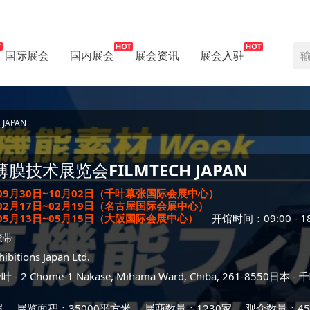
国际展会
国内展会
展会资讯
展会入驻
JAPAN
薄膜技术展览会
FILMTECH JAPAN
年09月30日~10月02日（千叶幕张国际会展中心）
年02月17日~02月19日（名古屋国际会展中心）
年05月13日~05月15日（大阪国际会展中心）
开馆时间：09:00 - 18
胶带
ibitions Japan Ltd.
千叶
- 2 Chome-1 Nakase, Mihama Ward, Chiba, 261-8550日本 -
千
届
展览面积：35000平方米
展商数量：1230家
观众数量：45