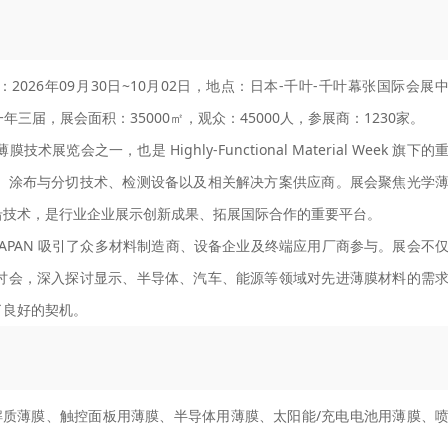
间：2026年09月30日~10月02日，地点：日本-千叶-千叶幕张国际会展
举办周期：一年三届，展会面积：35000㎡，观众：45000人，参展商：1230家。
展览会之一，也是 Highly-Functional Material Week 旗下的
、涂布与分切技术、检测设备以及相关解决方案供应商。展会聚焦光学
沿技术，是行业企业展示创新成果、拓展国际合作的重要平台。
 JAPAN 吸引了众多材料制造商、设备企业及终端应用厂商参与。展会不
讨会，深入探讨显示、半导体、汽车、能源等领域对先进薄膜材料的需
了良好的契机。
质薄膜、触控面板用薄膜、半导体用薄膜、太阳能/充电电池用薄膜、