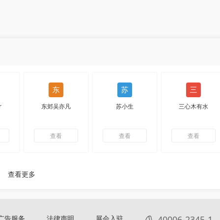
r
东郊吴亦凡
苏小生
三心木有水
查看
查看
查看
查看更多
广告服务
法律声明
展会入驻
40006-2345-1