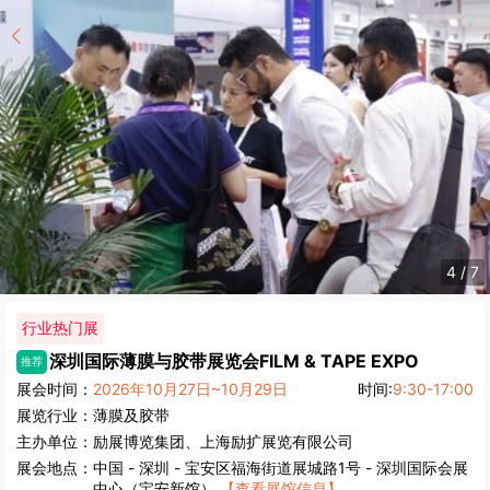
4
/
7
行业热门展
深圳国际薄膜与胶带展览会
FILM & TAPE EXPO
推荐
展会时间：
2026年10月27日~10月29日
时间:
9:30-17:00
展览行业：
薄膜及胶带
主办单位：
励展博览集团、上海励扩展览有限公司
展会地点：
中国
-
深圳
- 宝安区福海街道展城路1号 - 深圳国际会展
中心（宝安新馆）
【查看展馆信息】