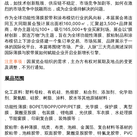
战，如技术创新瓶颈、供应链不稳定、市场竞争加剧等。如何在激
烈的市场竞争中脱颖而出，成为企业亟待解决的问题。
作为全球功能性薄膜胶带和涂布模切行业的风向标，本届展会将连
同五大同期展会预计展出面积160,000㎡，汇聚超3,500+品牌展
商，举办主题论坛100+，吸引165,000+专业买家到场。展会以“膜
材创新，胶连万物”为主题，旨在为全球功能性薄膜、胶粘制品和涂
布模切上下游企业搭建一个集订单交易、市场拓展、品牌展示于一
体的国际化平台。本篇将围绕“市场、产业、人脉”三大亮点阐述深圳
国际薄膜与胶带展如何赋能企业开启全新增长引擎。
注意事项：
因展览会组织的需求，主办方有权对展期及地点的变更
及调整，不另行通知。
展品范围
化工原料:
塑料母粒、有机硅、热熔胶、粘合剂、添加剂、化学助
剂、聚氨酯、硅胶、树脂、涂料、胶水等其他原辅材料；
功能性薄膜:
BOPET/BOPP/OPP/PET膜、光学膜 、保护膜 、离型
膜 、聚酰亚胺膜 、包装膜 、锂电膜 、光伏膜、车衣膜 、水处理膜
、节能窗膜 、印刷复合膜 、装饰膜等 ；
胶粘带:
各种薄膜、纸类、布类、泡棉、金属箔、复合材料等基材的
胶粘带，泡棉胶带、双面胶带、聚酰亚胺胶带、特氟龙胶带、PVC