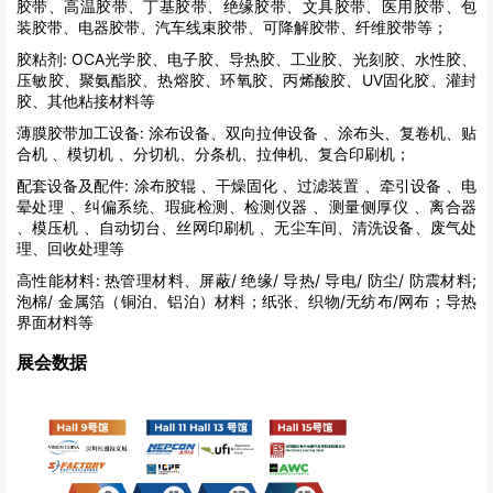
胶带、高温胶带、丁基胶带、绝缘胶带、文具胶带、医用胶带、包
装胶带、电器胶带、汽车线束胶带、可降解胶带、纤维胶带等；
胶粘剂:
OCA光学胶、电子胶、导热胶、工业胶、光刻胶、水性胶、
压敏胶、聚氨酯胶、热熔胶、环氧胶、丙烯酸胶、UV固化胶、灌封
胶、其他粘接材料等
薄膜胶带加工设备:
涂布设备、双向拉伸设备 、涂布头、复卷机、贴
合机 、模切机 、分切机、分条机、拉伸机、复合印刷机；
配套设备及配件:
涂布胶辊 、干燥固化 、过滤装置 、牵引设备 、电
晕处理 、纠偏系统、瑕疵检测、检测仪器 、测量侧厚仪 、离合器
、模压机 、自动切台、丝网印刷机 、无尘车间、清洗设备、废气处
理、回收处理等
高性能材料:
热管理材料、屏蔽/ 绝缘/ 导热/ 导电/ 防尘/ 防震材料;
泡棉/ 金属箔（铜泊、铝泊）材料；纸张、织物/无纺布/网布；导热
界面材料等
展会数据