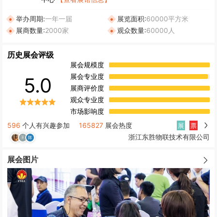
举办周期:
一年一届
展览面积:
60000平方米
展商数量:
2000家
观众数量:
60000人
历史展会评级
展会规模度
展会专业度
5.0
展商评价度
观众专业度
市场影响度
596
个人有兴趣参加
165827
展会热度
展
票
浙江东胜物联技术有限公司
展会图片