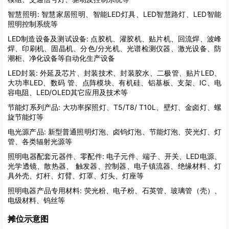
智慧照明:
智慧家居照明、智能LED灯具、LED智慧路灯、LED智能
照明控制系统等
LED制造设备及测试设备:
点胶机、灌胶机、贴片机、回流焊、波峰
焊、印刷机、固晶机、分色/分光机、光谱检测仪器、激光设备、防
潮柜、净化设备等自动化生产设备
LED封装:
外延及芯片、封装技术、封装胶水、二极管、贴片LED、
大功率LED、数码 管、点阵模块、有机硅、铝基板、支架、IC、电
容电阻、LED/OLED其它应用及技术等
节能灯系列产品:
大功率探照灯、T5/T8/ T10L、壁灯、金卤灯、螺
旋节能灯等
电光源产品:
新型普通照明灯泡、卤钨灯泡、节能灯泡、荧光灯、灯
管、各类辐射光源等
照明电器配套元器件、零配件:
电子元件、端子、开关、LED电源、
光学透镜、散热器、 触发器、控制器、电子镇流器、绝缘材料、灯
具外壳、灯杆、灯臂、灯罩、灯头、灯座等
照明电器产品专用材料:
荧光粉、电子粉、石英管、玻璃管（壳）、
电级材料、钨丝等
摊位示意图