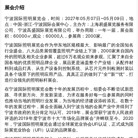
展会介绍
宁波国际照明展览会，时间：2027年05月07日~05月09日，地
点：中国-浙江-宁波国际会展中心，主办方：上海易盛展览服务有限
公司、宁波高盛国际展览有限公司，举办周期：一年一届，展会面
积：60000㎡,观众：60000人，参展商：2000家。
宁波国际照明展览会作为华东地区规模最大、影响最广的全国知名
行业盛会。八大品类展馆覆盖照明产业链上下游，2000家来自国内
外的照明及相关企业参展，超过6万名观众前来参观。汇聚了来自全
国各地的优质照明品牌企业，展品更是涵盖整个产业链：从配件材
料到成品灯具、从生产设备到控制系统、从芯片元件到检测封装以
及各个场景下的照明应用产品。真真正正的做到了“全”“新”“优”，打
造行业领先的照明标杆展会。
在宁波国际照明展览会数十年的发展历程中，组委会不断尝试新思
路、寻求新方向、开发新渠道。力求在服务好每一位参展商的同时
也推动当地的照明行业发展，为当地的经济建设添砖添瓦。在数十
年的发展过程中，展会全面融入到宁波当地的会展产业中并得到了
宁波市政府的充分肯定与认可。2019年，展会荣获宁波市人民政府
评选的2019年度宁波市十大“市场化品牌展会”并蝉联至今。2020
年，宁波国际照明展览会通过全球展览业协会UFI认证，正式成为国
际展览业协会（UFI）认证的品牌展会。