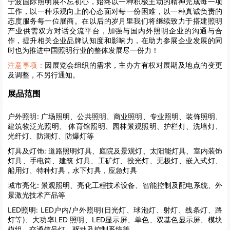
宁波国际照明展不忘初心，始终以一种积极主动的精神完成每一项
工作，以一种乐观向上的心态面对每一份困难，以一种真诚负责的
态度服务每一位展商。在以后的岁月里我们将继续致力于搭建照明
产业供需双方对话交流平台，加强与国内外照明企业的沟通与合
作，提升相关企业品牌认知度和影响力，在助力参展企业发展的同
时也为推进中国照明行业的整体发展尽一份力！
注意事项：
因展览会组织的需求，主办方有权对展期及地点的变更
及调整，不另行通知。
展品范围
户外照明:
广场照明、公共照明、商业照明、专业照明、装饰照明、
建筑物泛光照明、 体育馆照明、园林景观照明、护栏灯、洗墙灯、
光纤灯、防潮灯、防爆灯等
灯具及灯饰:
道路照明灯具、庭院及景观灯、太阳能灯具、室内装饰
灯具、手电筒、建筑 灯具、工矿灯、投光灯、无极灯、嵌入式灯、
船用灯、特种灯具，水下灯具，应急灯具
城市亮化:
景观照明、亮化工程技术设备、智能控制及配电系统、外
景激光技术产品等
LED照明:
LED户内/户外照明(日光灯、球泡灯、射灯、线条灯、路
灯等)、大功率LED 照明、LED显示屏、单色、双基色显示屏、模块
模组、交通信号灯、驱动及控制系统等