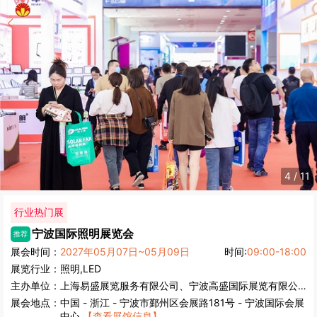
4
/
11
行业热门展
宁波国际照明展览会
推荐
展会时间：
2027年05月07日~05月09日
时间:
09:00-18:00
展览行业：
照明,LED
主办单位：
上海易盛展览服务有限公司、宁波高盛国际展览有限公司
展会地点：
中国
-
浙江
- 宁波市鄞州区会展路181号 - 宁波国际会展
中心
【查看展馆信息】