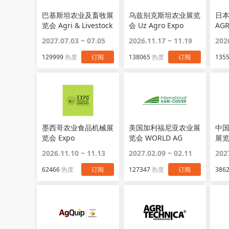
巴基斯坦农业及畜牧展
乌兹别克斯坦农业展览
日本
览会 Agri & Livestock
会 Uz Agro Expo
AGR
Asia
2027.07.03 ~ 07.05
2026.11.17 ~ 11.19
202
129999
热度
订阅
138065
热度
订阅
135
墨西哥农业食品机械展
美国加利福尼亚农业展
中
览会 Expo
览会 WORLD AG
展览
AgroAlimentaria
EXPO
2026.11.10 ~ 11.13
2027.02.09 ~ 02.11
202
Guanajuato
62466
热度
订阅
127347
热度
订阅
386