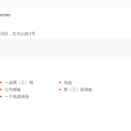
enter
磨沟区，红光山路3号
一桌两（三）椅
地毯
公司楣板
两（三）面墙板
一个电源插座