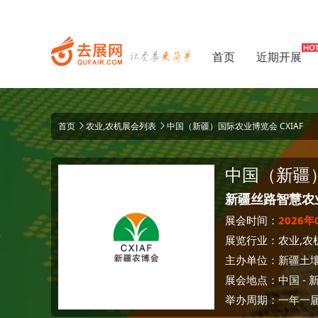
首页
近期开展
首页
农业,农机展会列表
中国（新疆）国际农业博览会 CXIAF
中国（新疆
新疆丝路智慧农
展会时间：
2026年
展览行业：
农业,农
主办单位：
新疆土
展会地点：
中国
-
举办周期：一年一