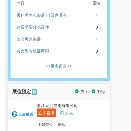
内容
回复
采购商怎么参展 门票也没有
1
疆
参展需要什么证件
0
0
怎么可以参展
1
年
有大型农机展区吗
3
智
家
>>更多留言<<
，
展位预定
展团
补贴
展
浙江天启展览有限公司
立即咨询
已认证
物
标准展位
光地