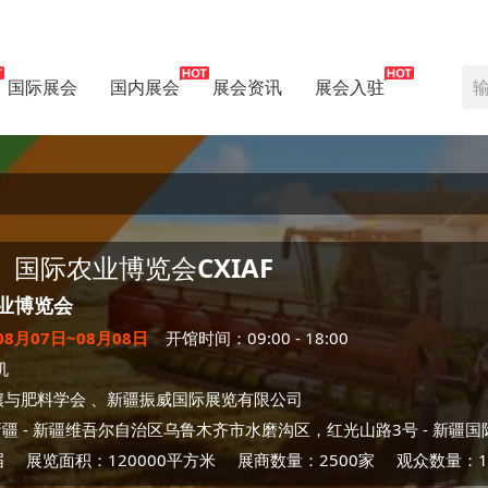
国际展会
国内展会
展会资讯
展会入驻
）国际农业博览会
CXIAF
业博览会
08月07日~08月08日
开馆时间：09:00 - 18:00
机
壤与肥料学会 、新疆振威国际展览有限公司
新疆
- 新疆维吾尔自治区乌鲁木齐市水磨沟区，红光山路3号 -
新疆国
届
展览面积：120000平方米
展商数量：2500家
观众数量：10