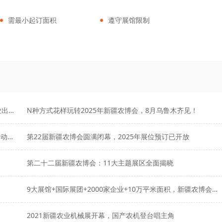
需最小起订面积
遵守展馆限制
找订单、拓市场、抢商机！2026新疆农博会打造农业企业出海新通道
N种方式花样玩转2025年新疆农博会，8月乌鲁木齐见！
共赴农业盛会，共赢丝路机遇！第23届新疆农博会同期活动一览
第22届新疆农博会圆满闭幕，2025年展位预订已开放
第二十二届新疆农博会：11大主题展区全面揭晓
9大展馆+国际展团+2000家企业+10万平米面积，新疆农博会蓄势待发！
2021新疆农业机械展开幕，国产农机登台唱主角