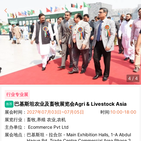
4
/
4
行业专业展
巴基斯坦农业及畜牧展览会
Agri & Livestock Asia
推荐
展会时间：
2027年07月03日~07月05日
时间:
10:00-18:00
展览行业：
畜牧,养殖
农业,农机
主办单位：
Ecommerce Pvt Ltd
展会地点：
巴基斯坦
-
拉合尔
- Main Exhibition Halls, 1-A Abdul
Haque Rd, Trade Centre Commercial Area Phase 2