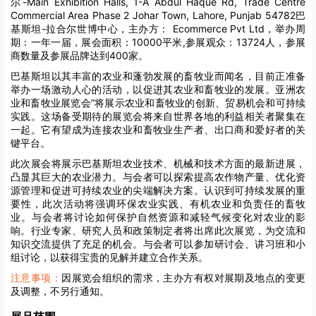
尔-Main Exhibition Halls, 1-A Abdul Haque Rd, Trade Centre
Commercial Area Phase 2 Johar Town, Lahore, Punjab 54782巴
基斯坦-拉合尔世博中心，主办方： Ecommerce Pvt Ltd，举办周
期：一年一届，展会面积：10000平米,参展观众：13724人，参展
商数量及参展品牌达到400家。
巴基斯坦以其丰富的农业和蓬勃发展的畜牧业而闻名，目前正准备
举办一场激动人心的活动，以促进其农业和畜牧业的发展。亚洲农
业和畜牧业展览会”将展示农业和畜牧业的创新、贸易机会和可持续
实践。这场备受期待的展览会将来自世界各地的利益相关者聚集在
一起。它有望成为连接农业和畜牧业生产者、出口商和爱好者的关
键平台。
此次展会将展示巴基斯坦农业技术、机械和技术方面的最新进展，
凸显其巨大的农业潜力。与会者可以探索提高农作物产量、优化资
源管理和促进可持续农业的尖端解决方案。认识到可持续发展的重
要性，此次活动将强调环保农业实践、有机农业和负责任的畜牧
业。与会者将讨论如何保护自然资源和减轻气候变化对农业的影
响。行业专家、研究人员和政策制定者将出席此次展览，为交流和
知识交流提供了充足的机会。与会者可以参加研讨会、讲习班和小
组讨论，以获得宝贵的见解并建立合作关系。
注意事项：
因展览会组织的需求，主办方有权对展期及地点的变更
及调整，不另行通知。