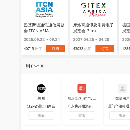
巴基斯坦通讯通信展览
摩洛哥通讯及消费电子
德
会 ITCN ASIA
展览会 Gitex
展览
2026.09.22 ~ 09.24
2027.04.26 ~ 04.28
202
40715
热度
订阅
43038
热度
订阅
128
用户社区
观 展
展运全球 Jimmy 运
微信用户
江苏省进出口商会
广东协邦物流有限公司
查看
查看
查看