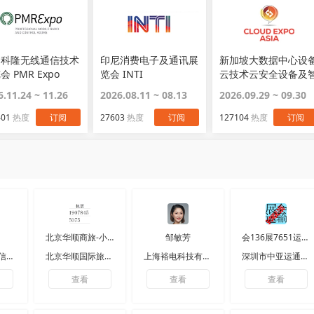
国科隆无线通信技术
印尼消费电子及通讯展
新加坡大数据中心设
会 PMR Expo
览会 INTI
云技术云安全设备及
能物联网展览会 Clou
6.11.24 ~ 11.26
2026.08.11 ~ 08.13
2026.09.29 ~ 09.30
& AI Infrastructure
401
热度
订阅
27603
热度
订阅
127104
热度
订阅
北京华顺商旅-小梁
邹敏芳
会136展7651运5390输
厦门华达格通信器材有限公司
北京华顺国际旅行社有限公司
上海裕电科技有限公司
深圳市中亚运通展览服务有限公司
查看
查看
查看