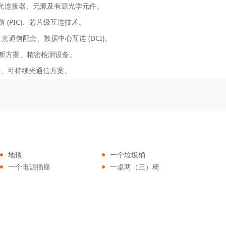
纤电缆、光连接器、无源及有源光学元件。
成电路 (PIC)、芯片级互连技术。
光通信配套、数据中心互连 (DCI)。
断方案、精密检测设备。
术、可持续光通信方案。
地毯
一个垃圾桶
一个电源插座
一桌两（三）椅