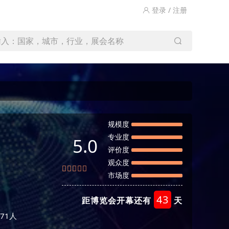
登录 / 注册
输入：国家，城市，行业，展会名称
规模度
专业度
5.0
评价度
观众度
市场度
43
距博览会开幕还有
天
71人