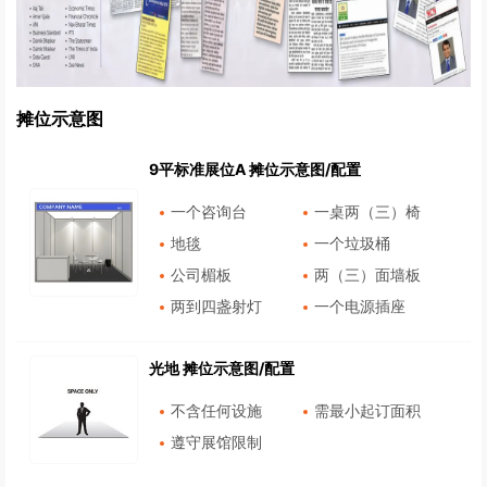
摊位示意图
9平标准展位A 摊位示意图/配置
一个咨询台
一桌两（三）椅
地毯
一个垃圾桶
公司楣板
两（三）面墙板
两到四盏射灯
一个电源插座
光地 摊位示意图/配置
不含任何设施
需最小起订面积
遵守展馆限制