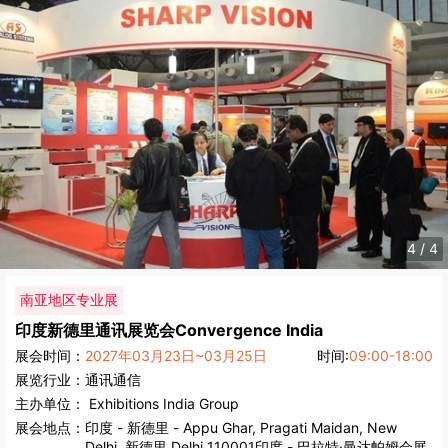
1
/
4
南亚地区专业展
印度新德里通讯展览会
Convergence India
展会时间：
2027年03月23日~03月25日
时间:
09:00-18:00
展览行业：
通讯通信
主办单位：
Exhibitions India Group
展会地点：
印度
-
新德里
- Appu Ghar, Pragati Maidan, New
Delhi, 新德里 Delhi 110001印度 - 巴拉特·曼达帕姆会展