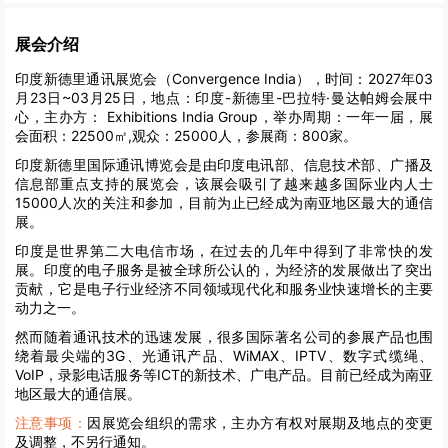
展会介绍
印度新德里通讯展览会（Convergence India），时间：2027年03
月23日~03月25日，地点：印度-新德里-巴拉特·曼达帕姆会展中
心，主办方： Exhibitions India Group，举办周期：一年一届，展
会面积：22500㎡,观众：25000人，参展商：800家。
印度新德里国际通讯博览会是由印度电讯部、信息技术部、广播及
信息部重点支持的展览会，该展会吸引了越来越多国际业内人士
15000人次的关注和参加，目前为止已经成为南亚地区最大的通信
展。
印度是世界第二大电信市场，在过去的几年中得到了非常快的发
展。印度的电子服务是被全球所公认的，为经济的发展做出了突出
贡献，它是电子行业经济不同领域现代化和服务业快速增长的主要
动力之一。
然而随着通讯技术的迅速发展，很多国际著名公司的参展产品也围
绕着最尖端的3G、光通讯产品、WiMAX、IPTV、数字式缆绳、
VoIP，录影电话服务等ICT的新技术、广电产品。目前已经成为南亚
地区最大的通信展。
注意事项：
因展览会组织的需求，主办方有权对展期及地点的变更
及调整，不另行通知。