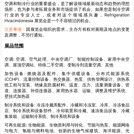
空调和制冷行业的重要盛会，是了解该领域最新动态和趋势的理想
场所，也为参与者拓展业务和市场提供了机会。如果您是制冷空调
行业的专业人士，或者对这个领域感兴趣，Refrigeration
Hvacindonesia 展览会是一个不容错过的机会。
注意事项：
因展览会组织的需求，主办方有权对展期及地点的变更
及调整，不另行通知。
展品范围
空调:
空调、空气处理、中央空调厂、智能控制设备、家用中央空
调、屋顶空调站、特殊二手空调、变制冷剂流量空调、其他
加热设备:
燃烧器及配件、集中供暖设备、分布式能源系统
(CCHP)、流量控制设备、热交换器、热泵、供热管网设计、供热系
统工程与安装、绝缘及防腐材料、温度、压力、流量测量设备、管
道、连接器、补偿连接器、家用热水器、运输、调整及维护系统、
壁挂式加热器
制冷系统和设备:
冷冻冷藏库配件、冷藏和冷冻室、冷库、冷冻食品
店、制冷系统和设备部件、冷却装置和冷藏、速冻食品设备、冷藏
集装箱、运输制冷系统、制冷系统和设备
可再生能源:
生物能源、生物质利用与转化、节能与热泵、能源网络
与电力、氢能与燃料电池、创新的生物气候建筑、海洋能源、光