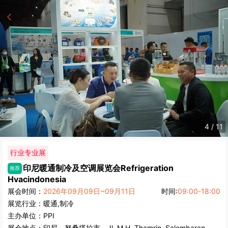
5
/
11
行业专业展
印尼暖通制冷及空调展览会
Refrigeration
推荐
Hvacindonesia
展会时间：
2026年09月09日~09月11日
时间:
09:00-18:00
展览行业：
暖通,制冷
主办单位：
PPI
展会地点：
印尼
-
努桑塔拉市
- Jl. M.H. Thamrin, Salembaran,