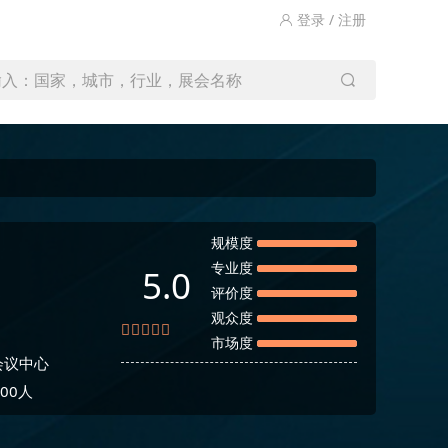
登录 / 注册
输入：国家，城市，行业，展会名称
规模度
专业度
5.0
评价度
观众度
市场度
会议中心
00人