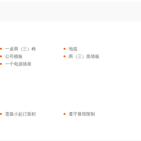
一桌两（三）椅
地毯
公司楣板
两（三）面墙板
一个电源插座
需最小起订面积
遵守展馆限制