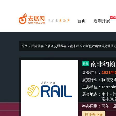
首页
近期开展
首页
国际展会
轨道交通展会
南非约翰内斯堡铁路轨道交通展览会 Af
南非约翰
推荐
展会时间：
2028年
展览行业：
轨道交
主办单位：
Terrapi
展会地点：
南非
-
南非加
举办周期：两年一
行业专业展