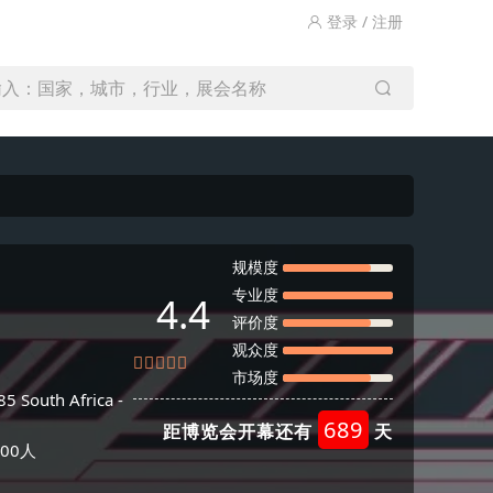
登录 / 注册
输入：国家，城市，行业，展会名称
规模度
专业度
4.4
评价度
观众度
市场度
5 South Africa -
689
距博览会开幕还有
天
00人