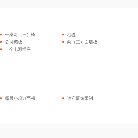
一桌两（三）椅
地毯
公司楣板
两（三）面墙板
一个电源插座
需最小起订面积
遵守展馆限制