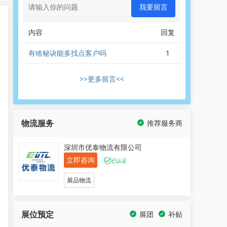
我要留言
内容
回复
有啥秘诀能多找点客户吗
1
-
周
>>更多留言<<
展
物流服务
推荐服务商
集
深圳市优泰物流有限公司
个
立即咨询
已认证
展品物流
商
展位预定
展团
补贴