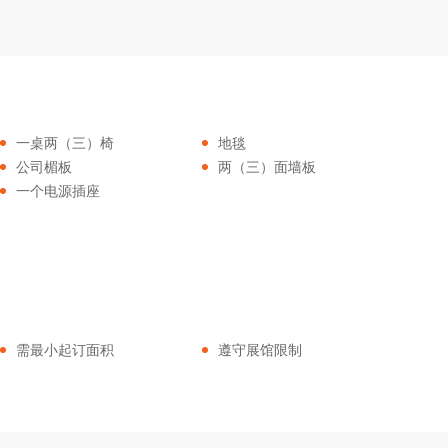
一桌两（三）椅
地毯
公司楣板
两（三）面墙板
一个电源插座
需最小起订面积
遵守展馆限制