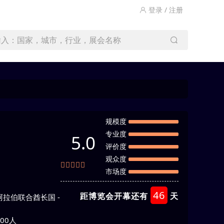
登录 / 注册
输入：国家，城市，行业，展会名称
规模度
专业度
5.0
评价度
观众度
市场度
46
距博览会开幕还有
天
bai - 阿拉伯联合酋长国 -
00人