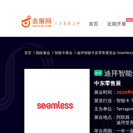
首页
近期开展
首页
国际展会
智能卡展会
迪拜智能卡及零售展览会 Seamless Mi
迪拜智能
推荐
中东零售展
展会时间：
2026年
展览行业：
智能卡
主办单位：
Terrapi
展会地点：
阿联酋
迪拜世
举办周期：一年一