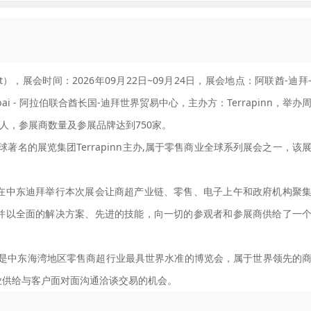
East），展会时间：2026年09月22日~09月24日，展会地点：阿联酋-迪拜
ntre 2 - Dubai - 阿拉伯联合酋长国-迪拜世界贸易中心，主办方：Terrapinn，举办
0人，参展商数量及参展品牌达到750家。
是由全球著名的展览集团Terrapinn主办,属于零售商业全球系列展会之一，该
在中东迪拜举行本次展会让商超产业链、零售、电子上午和政府机构聚
并以全面的解决方案、先进的技能，向一切的参观者和参展商供给了一
ast被认为是中东海湾地区零售商超行业最具世界水准的博览会，属于世界领先的
业供给与客户面对面沟通洽谈交易的机会。