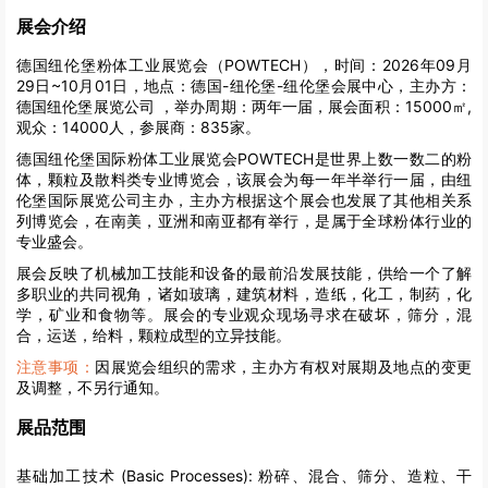
展会介绍
德国纽伦堡粉体工业展览会（POWTECH），时间：2026年09月
29日~10月01日，地点：德国-纽伦堡-纽伦堡会展中心，主办方：
德国纽伦堡展览公司 ，举办周期：两年一届，展会面积：15000㎡,
观众：14000人，参展商：835家。
德国纽伦堡国际粉体工业展览会POWTECH是世界上数一数二的粉
体，颗粒及散料类专业博览会，该展会为每一年半举行一届，由纽
伦堡国际展览公司主办，主办方根据这个展会也发展了其他相关系
列博览会，在南美，亚洲和南亚都有举行，是属于全球粉体行业的
专业盛会。
展会反映了机械加工技能和设备的最前沿发展技能，供给一个了解
多职业的共同视角，诸如玻璃，建筑材料，造纸，化工，制药，化
学，矿业和食物等。展会的专业观众现场寻求在破坏，筛分，混
合，运送，给料，颗粒成型的立异技能。
注意事项：
因展览会组织的需求，主办方有权对展期及地点的变更
及调整，不另行通知。
展品范围
基础加工技术 (Basic Processes):
粉碎、混合、筛分、造粒、干