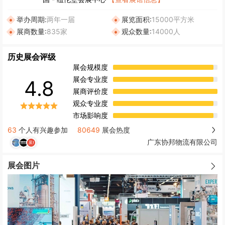
举办周期:
两年一届
展览面积:
15000平方米
展商数量:
835家
观众数量:
14000人
历史展会评级
展会规模度
展会专业度
4.8
展商评价度
观众专业度
市场影响度
63
个人有兴趣参加
80649
展会热度
广东协邦物流有限公司
展会图片