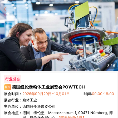
4
/
6
行业盛会
德国纽伦堡粉体工业展览会
POWTECH
精选
展会时间：
2026年09月29日~10月01日
时间:
09:00-18:00
展览行业：
粉体工业
主办单位：
德国纽伦堡展览公司
展会地点：
德国
-
纽伦堡
- Messezentrum 1, 90471 Nürnberg, 德
国 - 纽伦堡会展中心
【查看展馆信息】