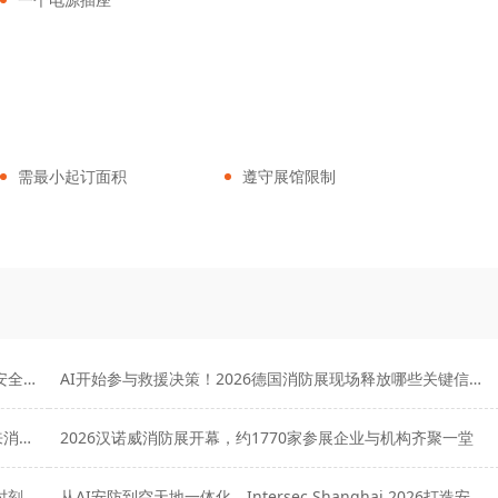
需最小起订面积
遵守展馆限制
第五届杭州应急消防展8月启幕，汇聚全产业链力量共筑安全新生态
AI开始参与救援决策！2026德国消防展现场释放哪些关键信号？
2026汉诺威消防展：AI、机器人、无人机集体亮相，未来消防救援长这样
2026汉诺威消防展开幕，约1770家参展企业与机构齐聚一堂
时刻
从AI安防到空天地一体化，Intersec Shanghai 2026打造安全科技“超级秀场”