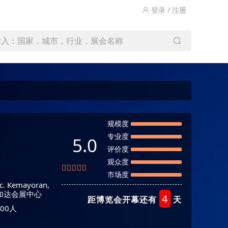
登录 / 注册
输入：国家，城市，行业，展会名称
规模度
专业度
5.0
评价度
观众度
市场度
ec. Kemayoran,
加达会展中心
4
距博览会开幕还有
天
00人