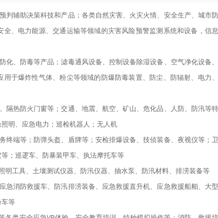
预判辅助决策科技和产品；各类自然灾害、火灾火情、安全生产、城市
安全、电力能源、交通运输等领域的灾害风险预警监测系统和设备，信
防化、防毒等产品；滤毒通风设备、控制设备除湿设备、空气净化设备
应用于爆炸性气体、粉尘等领域的防爆防毒装置、防尘、防辐射、电力
、隔热防火门窗等；交通、地震、航空、矿山、危化品、人防、防汛等
急照明、应急电力；巡检机器人；无人机
务终端等；防弹头盔、盾牌等；安检排爆设备、技侦装备、夜视仪等；
仪等；巡逻车、防暴装甲车、执法摩托车等
照明工具、土壤测试仪器、防汛仪器、抽水泵、防汛材料、排涝装备等
应急消防救援车、防汛排涝装备、应急救援直升机、应急救援船舶、大
验车等
等各类安全应急VR体验，安全教育培训、特种模拟操作等；消防、救援