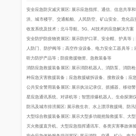
安全应急防灾减灾展区:
展示应急指挥、通信、信息共享和
洪、城市楼宇、交通船舶、人民防空、矿山安全、危化品
收发系统及技术；北斗导航、5G、AI技术的应急解决方案
安全防护防疫物资展区:
展示防护口罩、安全帽、护具等；
人防门、防护阀等；高空作业设备、电力安全工器具等；
听力防护产品等；防疫救援物资、急救装备等
消防应急救援装备展区:
展示消防机器人、消防泵、消防枪
种应急灾害救援装备；应急救援破拆设备、搜救设备；应
公共安全警用装备展区:
展示执法记录仪、抓捕器、移动警
星应急通讯系统、对讲机等；智慧排爆机器人、生命探测
防汛及城市排涝展区:
展示救生衣、水上漂浮救援绳、防汛
大型综合救援装备展区:
展示大型多功能抢险救援车、大型
灭火救援直升机、大型应急指挥通讯车、各类灾害事故体
安全应急体验服务培训展区:
展示消防、交通、矿山、电力