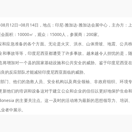
26年08月12日~08月14日，地点：印尼-雅加达-雅加达会展中心，主办方：
积：10000㎡，观众：15000人，参展商：200家。
注灾难响应和应急准备的各个方面。无论是火灾、洪水、山体滑坡、地震、公共
全和事故等等，印度尼西亚都遭受了许多事故。越来越令人担忧的是，
也将增加对一个县的国家基础设施和公共安全的威胁。鉴于印度尼西亚
精良的反应部队才能减轻印度尼西亚面临的威胁。
务部门、他们的急救人员、安全机构以及商业领袖、非政府组织、环境
更新他们的培训和设备这对于建立公众和企业的信任以更好地保护生命
ndonesia 的主要关注点。这一及时的活动将为最新的思想领导力、培训
从业者中展示。