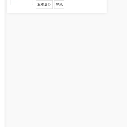
标准展位
光地
防
息
、
、
特
卫
型
培