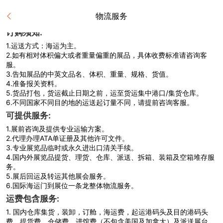
物流服务
订购须知:
1.
运送方式：海运为主。
2.
如有相对体积偏大或者重量偏重的展品，具体收费标准请咨询客
服。
3.
告知展品的中英文品名、体积、重量、规格、货值。
4.
准备报关资料。
5.
货品打包，货运截止日期之前，运至货运集中港口/集货仓库。
6.
不同国家不同目的地的运送起订量不同，请提前咨询客服。
可提供服务:
1.
展前咨询及提供专业运输方案。
2.
代理办理ATA单证册及其他许可文件。
3.
专业展览品临时或永久进出口清关手续。
4.
国内外展览品提货、理货、仓库、派送、拆箱、装箱及空箱堆存服
务。
5.
展后回运及转运其他展会服务。
6.
国际海运门到展位一条龙整体物流服务。
运费包含服务:
1.
国内仓库集货，装卸，订舱，海运费，起运港码头及目的港码头
费，提货费，仓储费，进馆费（不包含美国及加拿大）及派送展台