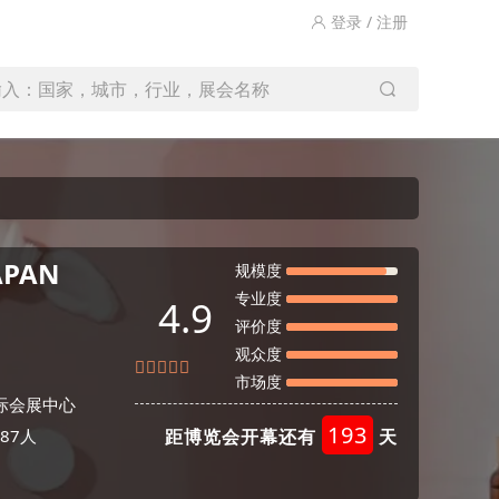
登录 / 注册
输入：国家，城市，行业，展会名称
APAN
规模度
专业度
4.9
评价度
观众度
市场度
际会展中心
193
87人
距博览会开幕还有
天