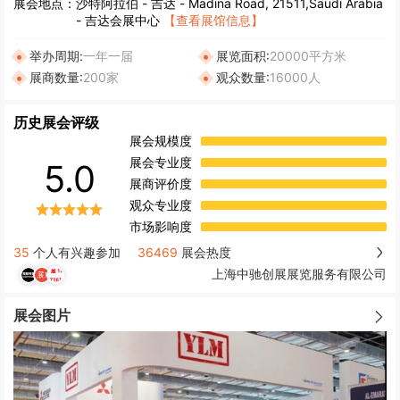
展会地点：
沙特阿拉伯
-
吉达
- Madina Road, 21511,Saudi Arabia
- 吉达会展中心
【查看展馆信息】
举办周期:
一年一届
展览面积:
20000平方米
展商数量:
200家
观众数量:
16000人
历史展会评级
展会规模度
展会专业度
5.0
展商评价度
观众专业度
市场影响度
35
个人有兴趣参加
36469
展会热度
上海中驰创展展览服务有限公司
展会图片