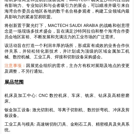
有影响力、专业知识和与会者吸引力的展会，可以瞄准并吸引来自
海湾合作委员会地区各地的数千名合格参观者，构建工业领域内最
具影响力的紧凑贸易联盟。
将创新置于聚光灯下，MACTECH SAUDI ARABIA 的战略和创意理
念是一场现场多技术盛会，旨在满足沙特阿拉伯和整个海湾合作委
员会地区富裕、不断发展和充满活力的工业市场的广泛需求。
该活动旨在打造一个利润丰厚的场所，形成富有成效的业务合作伙
伴关系，并轻松转化新技术，并计划成为顶级的区域金属加工机
械、数控机械、工业工具、焊接和切割设备采购盛会。
注意事项：
因展览会组织的需求，主办方有权对展期及地点的变更
及调整，不另行通知。
展品范围
机床及加工中心:
CNC 数控机床、车床、铣床、钻床及高精密磨
床。
钣金加工设备:
激光切割机、等离子切割机、数控折弯机、冲床及剪
板设备。
工业工具与模具:
高速钢切削刀具、金刚石工具、精密模具及夹具系
统。