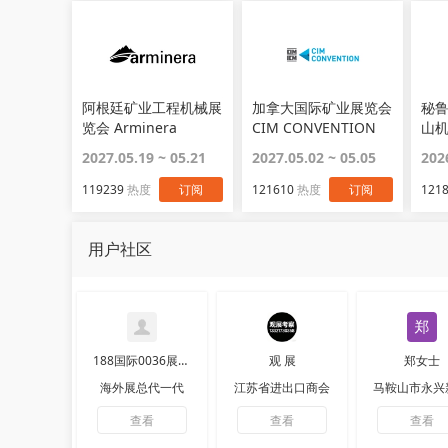
阿根廷矿业工程机械展
加拿大国际矿业展览会
秘
览会 Arminera
CIM CONVENTION
山
EX
2027.05.19 ~ 05.21
2027.05.02 ~ 05.05
202
119239
热度
订阅
121610
热度
订阅
121
用户社区
188国际0036展览8177
观 展
郑女士
海外展总代一代
江苏省进出口商会
查看
查看
查看