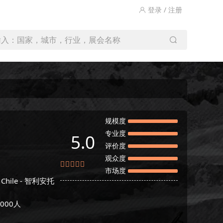
登录 / 注册
输入：国家，城市，行业，展会名称
规模度
专业度
5.0
评价度
观众度
市场度
Chile -
智利安托
000人