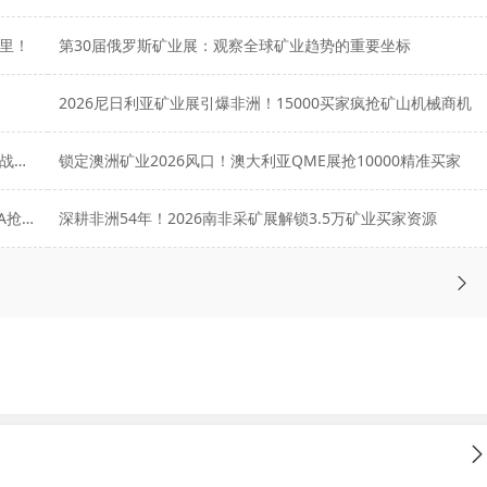
里！
第30届俄罗斯矿业展：观察全球矿业趋势的重要坐标
2026尼日利亚矿业展引爆非洲！15000买家疯抢矿山机械商机
想抢占俄罗斯乌拉尔矿业市场？MINE URAL 2026参展实战指南
锁定澳洲矿业2026风口！澳大利亚QME展抢10000精准买家
2026南美矿业展来袭！智利EXPONOR & 秘鲁EXPOMINA抢占万亿商机
深耕非洲54年！2026南非采矿展解锁3.5万矿业买家资源