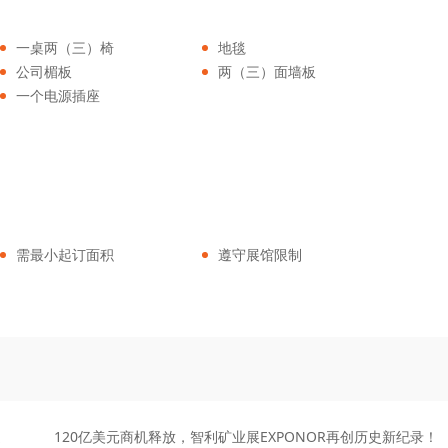
一桌两（三）椅
地毯
公司楣板
两（三）面墙板
一个电源插座
需最小起订面积
遵守展馆限制
遇
120亿美元商机释放，智利矿业展EXPONOR再创历史新纪录！