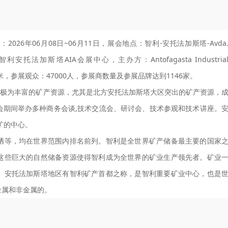
：2026年06月08日~06月11日，展会地点：智利-安托法加斯塔-Avda
a, Chile-智利安托法加斯塔AIA会展中心，主办方：Antofagasta Industria
0平米，参展观众：47000人，参展商数量及参展品牌达到1146家。
依托着极为丰富的矿产资源，尤其是北方安托法加斯塔大区突出的矿产资源，
会期间举办多种商务会谈,技术交流会、研讨会、技术参观和技术讲座。
矿的中心。
硒等，均在世界范围内排名前列。智利是全世界矿产储备最主要的国家
这些巨大的自然储备资源使得智利成为全世界的矿业生产领先者。矿业
。安托法加斯塔地区有智利矿产首都之称，是智利重要矿业中心，也是
金属和非金属的。