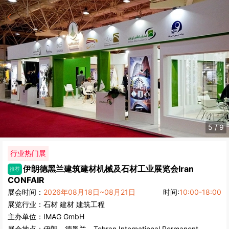
6
/
9
行业热门展
伊朗德黑兰建筑建材机械及石材工业展览会
Iran
推荐
CONFAIR
展会时间：
2026年08月18日~08月21日
时间:
10:00-18:00
展览行业：
石材
建材
建筑工程
主办单位：
IMAG GmbH
展会地点：
伊朗
-
德黑兰
- Tehran International Permanent