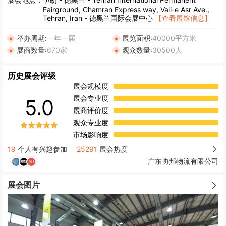
Fairground, Chamran Express way, Vali-e Asr Ave.,
Tehran, Iran - 德黑兰国际会展中心
【查看展馆信息】
举办周期:
一年一届
展览面积:
40000平方米
展商数量:
670家
观众数量:
30500人
历史展会评级
展会规模度
展会专业度
5.0
展商评价度
观众专业度
市场影响度
19
个人有兴趣参加
25291
展会热度
广东协邦物流有限公司
展会图片