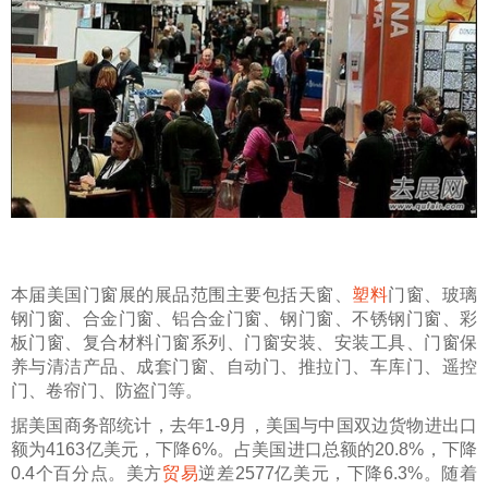
本届
美国门窗展
的展品范围主要包括
天窗、
塑料
门窗、玻璃
钢门窗、合金门窗、铝合金门窗、钢门窗、不锈钢门窗、彩
板门窗、复合材料门窗系列、门窗安装、安装工具、门窗保
养与清洁产品、成套门窗、自动门、推拉门、车库门、遥控
门、卷帘门、防盗门等。
据美国商务部统计，去年1-9月，美国与中国双边货物进出口
额为4163亿美元，下降6%。占美国进口总额的20.8%，下降
0.4个百分点。美方
贸易
逆差2577亿美元，下降6.3%。随着