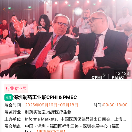
12
/
23
行业专业展
深圳制药工业展
CPHI & PMEC
推荐
展会时间：
2026年09月16日~09月18日
时间:
09:30-18:00
展览行业：
制药
实验室,临床医疗
生物
主办单位：
Informa Markets、中国医药保健品进出口商会、上海博华国际展览有限公司
展会地点：
中国
-
深圳
- 福田区福华三路 - 深圳会展中心（福田
区）
【查看展馆信息】