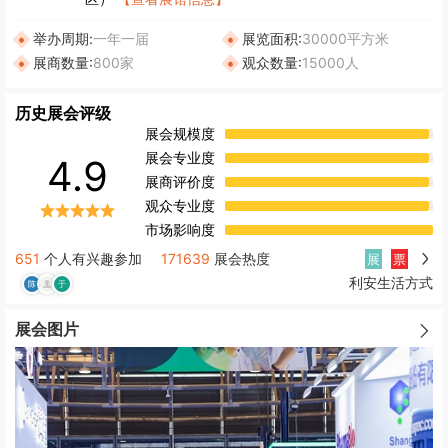
举办周期:
一年一届
展览面积:
30000平方米
展商数量:
800家
观众数量:
15000人
历史展会评级
展会规模度
展会专业度
4.9
展商评价度
观众专业度
市场影响度
651
个人有兴趣参加
171639
展会热度
展
票
利安生活方式
展会图片