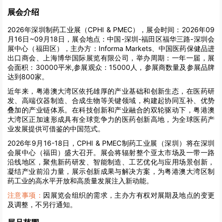
展会介绍
2026年深圳制药工业展（CPHI & PMEC），展会时间：2026年09
月16日~09月18日，展会地点：中国-深圳-福田区福华三路-深圳会
展中心（福田区），主办方：Informa Markets、中国医药保健品进
出口商会、上海博华国际展览有限公司，举办周期：一年一届，展
会面积：30000平米,参展观众：15000人，参展商数量及参展品牌
达到800家。
近年来，粤港澳大湾区依托雄厚的产业基础和创新生态，在医药研
发、高端仪器制造、合成生物等关键领域，构建起协同互补、优势
叠加的产业链体系。在科技创新和产业融合的双轮驱动下，粤港澳
大湾区正加速形成具有全球竞争力的医药创新高地，为全球医药产
业发展提供可借鉴的中国范式。
2026年9月16-18日，CPHI & PMEC制药工业展（深圳）将在深圳
会展中心（福田）盛大召开。展会将辐射整个亚太市场及一带一路
沿线地区，聚焦新药研发、智能制造、工艺优化与应用场景创新，
凝结产业前沿力量，展示创新成果与解决方案，为粤港澳大湾区制
药工业的高水平开放和高质量发展注入新动能。
注意事项：
因展览会组织的需求，主办方有权对展期及地点的变更
及调整，不另行通知。