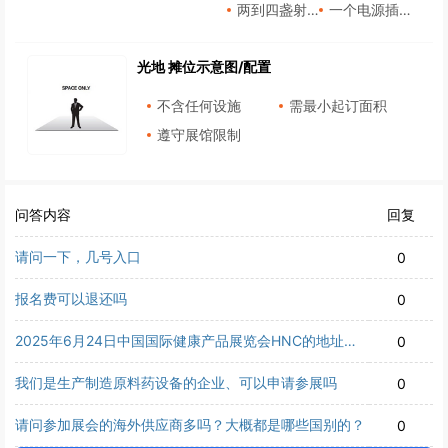
两到四盏射灯
一个电源插座
光地 摊位示意图/配置
不含任何设施
需最小起订面积
遵守展馆限制
问答内容
回复
请问一下，几号入口
0
报名费可以退还吗
0
2025年6月24日中国国际健康产品展览会HNC的地址在
0
哪里？在上海市青浦区徐泾镇松泽大道333号？还是在上
海市浦东新区龙阳路2345号？
我们是生产制造原料药设备的企业、可以申请参展吗
0
请问参加展会的海外供应商多吗？大概都是哪些国别的？
0