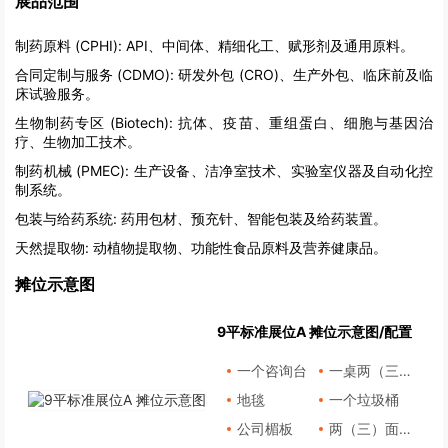
展品范围
制药原料 (CPHI):
API、中间体、精细化工、赋形剂及通用原料。
合同定制与服务 (CDMO):
研发外包 (CRO)、生产外包、临床前及临
床试验服务。
生物制药专区 (Biotech):
抗体、疫苗、重组蛋白、细胞与基因治
疗、生物加工技术。
制药机械 (PMEC):
生产设备、洁净室技术、实验室仪器及自动化控
制系统。
包装与给药系统:
药用包材、预充针、智能包装及给药装置。
天然提取物:
动植物提取物、功能性食品原料及营养健康品。
摊位示意图
9平标准展位A 摊位示意图/配置
一个咨询台
一桌两（三）椅
地毯
一个垃圾桶
公司楣板
两（三）面墙板