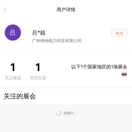
用户详情
吕
吕*姐
关注
广州维纳电力科技有限公司
1
1
以下1个国家地区的1场展会
关注展会
关注行业
关注的展会
加载中..