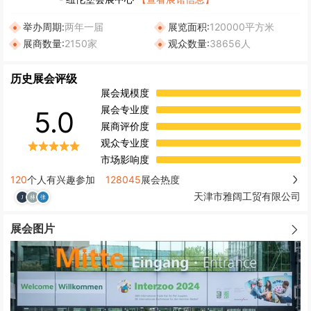
举办周期:
两年一届
展览面积:
120000平方米
展商数量:
2150家
观众数量:
38656人
历史展会评级
展会规模度
展会专业度
5.0
展商评价度
观众专业度
市场影响度
120
个人有兴趣参加
128045
展会热度
天津市雅阔工贸有限公司
展会图片