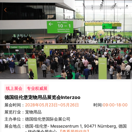
5
/
5
线上展会
专业权威展
德国纽伦堡宠物用品展览会
Interzoo
展会时间：
2028年05月23日~05月26日
时间:
09:00-18:00
展览行业：
宠物用品
主办单位：
德国纽伦堡国际会展公司
展会地点：
德国
-
纽伦堡
- Messezentrum 1, 90471 Nürnberg, 德国
- 纽伦堡会展中心
【查看展馆信息】