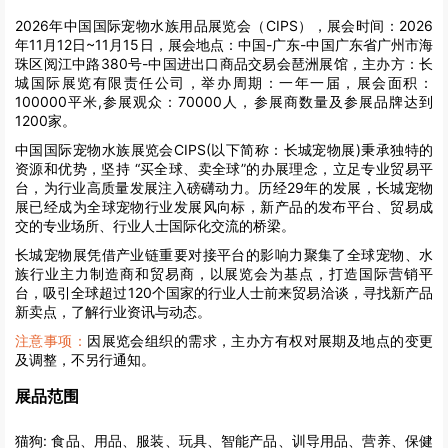
2026年中国国际宠物水族用品展览会（CIPS），展会时间：2026
年11月12日~11月15日，展会地点：中国-广东-中国广东省广州市海
珠区阅江中路380号-中国进出口商品交易会琶洲展馆，主办方：长
城国际展览有限责任公司，举办周期：一年一届，展会面积：
100000平米,参展观众：70000人，参展商数量及参展品牌达到
1200家。
中国国际宠物水族展览会CIPS(以下简称：长城宠物展)秉承独特的
资源和优势，坚持 “买全球、卖全球”的办展理念，立足专业贸易平
台，为行业高质量发展注入磅礴动力。历经29年的发展，长城宠物
展已经成为全球宠物行业发展风向标，新产品的发布平台、贸易成
交的专业场所、行业人士国际化交流的桥梁。
长城宠物展凭借产业链重要对接平台的影响力聚集了全球宠物、水
族行业主力制造商和贸易商，以展览会为基点，打造国际营销平
台，吸引全球超过120个国家的行业人士前来贸易洽谈，寻找新产品
新卖点，了解行业资讯与动态。
注意事项：
因展览会组织的需求，主办方有权对展期及地点的变更
及调整，不另行通知。
展品范围
猫狗:
食品、用品、服装、玩具、智能产品、训导用品、营养、保健