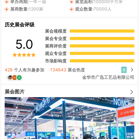
举办周期:
一年一届
展览面积:
100000平方米
展商数量:
1200家
观众数量:
70000人
历史展会评级
展会规模度
展会专业度
5.0
展商评价度
观众专业度
市场影响度
428
个人有兴趣参加
134643
展会热度
展
金华市广迅工艺品有限公司
展会图片