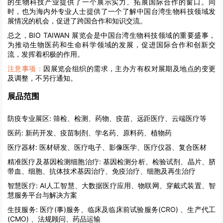
的生物科技产业提供了一个展示实力、拓展国际合作的窗口。同
时，也为海内外专业人士提供了一个了解中国台湾生物科技领域发
展情况的机会，促进了跨国合作和知识交流。
总之，BIO TAIWAN 展览会是中国台湾生物科技领域的重要盛事，
为推动生物医药和生命科学领域的发展，促进国际合作和创新交
流，发挥着积极的作用。
注意事项：
因展览会组织的需求，主办方有权对展期及地点的变更
及调整，不另行通知。
展品范围
防疫专业展区:
筛检、检测、药物、疫苗、远距医疗、云端医疗等
医药:
新药开发、疫苗制剂、学名药、原料药、植物药
医疗器材:
医材研发、医疗电子、影像医学、医疗仪器、复合医材
精准医疗及基因检测细胞治疗:
基因检测分析、检验试剂、晶片、脐
带血、细胞、抗体技术基因治疗、免疫治疗、细胞及再生治疗
智慧医疗:
AI人工智慧、大数据医疗应用、物联网、穿戴式装置、智
慧服务平台与解决方案
生技服务:
医疗(事)服务、临床及临床前试验服务(CRO) 、生产代工
(CMO) 、法规顾问、药品运输