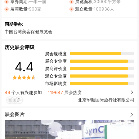
举办周期:
一年一届
展览面积:
30000平方米
展商数量:
900家
观众数量:
100938人
同期举办:
中国台湾美容保健展览会
历史展会评级
展会规模度
展会专业度
4.4
展商评价度
观众专业度
市场影响度
49
个人有兴趣参加
119647
展会热度
北京华顺国际旅行社有限公司
展会图片