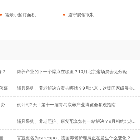
需最小起订面积
遵守展馆限制
待？
康养产业的下一个爆点在哪里？10月北京这场展会见分晓
落幕
辅具采购、养老解决方案去哪找？9月北京，这场国家级展会别错过！
举办
倒计时2天！第十一届青岛康养产业博览会参观指南
辅具采购、养老照护、康复配套如何一站解决？9月相约北京福祉博览会！
量
官宣更名为care:xpo，德国养老护理展正在发生什么变化？