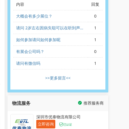
内容
回复
大概会有多少展位？
0
展
请问 2岁左右因病失聪可以在听到声音
1
吗？
如何参加请问如何参加呢
1
各
有展会公司吗？
0
展
请问有微信吗
1
国
>>更多留言<<
学
的
物流服务
推荐服务商
深圳市优泰物流有限公司
立即咨询
已认证