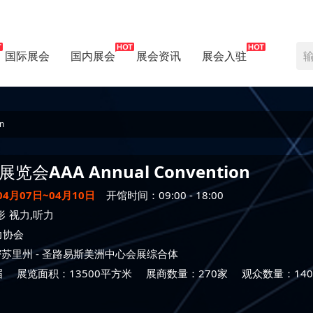
国际展会
国内展会
展会资讯
展会入驻
n
展览会
AAA Annual Convention
04月07日~04月10日
开馆时间：09:00 - 18:00
形
视力,听力
力协会
密苏里州
- 圣路易斯美洲中心会展综合体
届
展览面积：13500平方米
展商数量：270家
观众数量：140