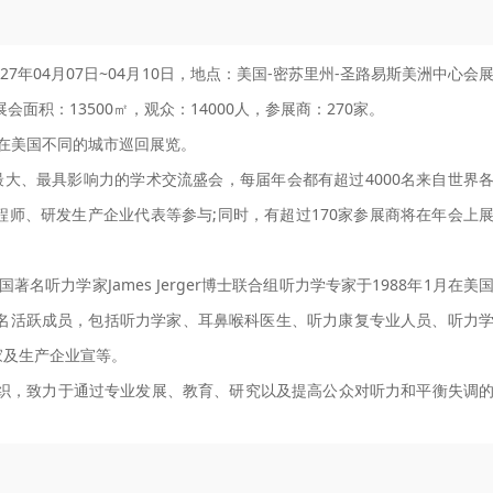
间：2027年04月07日~04月10日，地点：美国-密苏里州-圣路易斯美洲中心会
面积：13500㎡，观众：14000人，参展商：270家。
年在美国不同的城市巡回展览。
模最大、最具影响力的学术交流盛会，每届年会都有超过4000名来自世界
师、研发生产企业代表等参与;同时，有超过170家参展商将在年会上
名听力学家James Jerger博士联合组听力学专家于1988年1月在美
00名活跃成员，包括听力学家、耳鼻喉科医生、听力康复专业人员、听力
家及生产企业宣等。
组织，致力于通过专业发展、教育、研究以及提高公众对听力和平衡失调