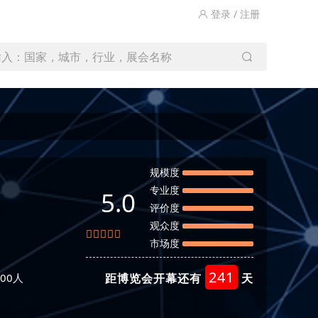
登录 / 注册
输入：国家，城市，行业，展会名称
规模度
专业度
5.0
评价度
观众度
市场度
241
00人
距博览会开幕还有
天