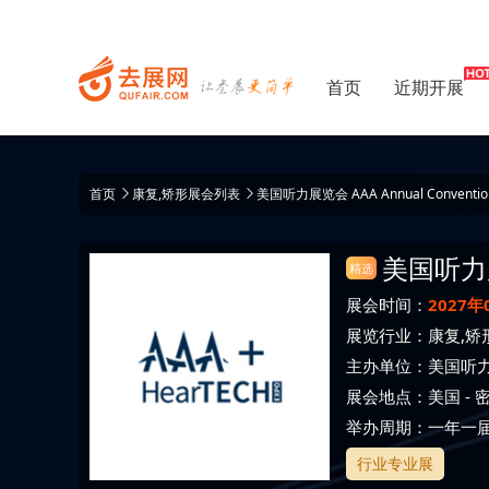
首页
近期开展
首页
康复,矫形展会列表
美国听力展览会 AAA Annual Conventio
美国听力
精选
展会时间：
2027年
展览行业：
康复,矫
主办单位：
美国听
展会地点：
美国
-
举办周期：一年一
行业专业展