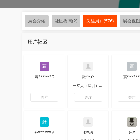
展会介绍
社区提问
(2)
关注用户
(576)
展会视
用户社区
着******G
微**户
震******
三立人（深圳）科技有限公司
关注
关注
关注
舒******M
赵*珠
宋*