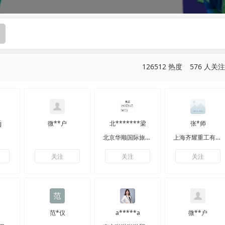
图
126512 热度
576 人关注
j
微**户
北*******梁
张*师
北京华顺国际旅行社有限公司
上海齐耀重工有限公司
关注
关注
关注
范*仪
a*****a
微**户