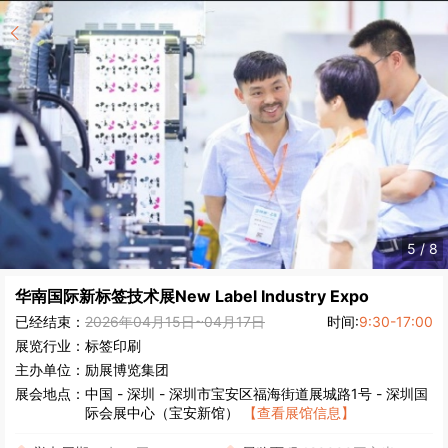
5
/
8
华南国际新标签技术展
New Label Industry Expo
已经结束：
2026年04月15日~04月17日
时间:
9:30-17:00
展览行业：
标签印刷
主办单位：
励展博览集团
展会地点：
中国
-
深圳
- 深圳市宝安区福海街道展城路1号 - 深圳国
际会展中心（宝安新馆）
【查看展馆信息】