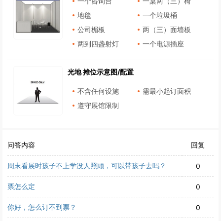
一个咨询台
一桌两（三）椅
地毯
一个垃圾桶
公司楣板
两（三）面墙板
两到四盏射灯
一个电源插座
光地 摊位示意图/配置
不含任何设施
需最小起订面积
遵守展馆限制
问答内容
回复
周末看展时孩子不上学没人照顾，可以带孩子去吗？
0
票怎么定
0
你好，怎么订不到票？
0