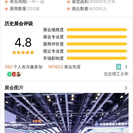
举办周期:
一年一届
展览面积:
40000平方米
展商数量:
350家
观众数量:
80000人
历史展会评级
展会规模度
展会专业度
4.8
展商评价度
观众专业度
市场影响度
392
个人有兴趣参加
161603
展会热度
展
北京理工大学
展会图片