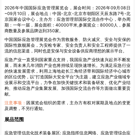
2026年中国国际应急管理展览会，展会时间：2026年09月08日
~09月10日，展会地点：中国-北京-北京市朝阳区天辰东路7号-北
京国家会议中心，主办方：应急管理部国际交流合作中心，举办周
期：一年一届，展会面积：40000平米,参展观众：80000人，参展
商数量及参展品牌达到350家。
中国国际应急管理展览会作为营救服务、防火减灾、安全与安保的
国际性旗舰展会，为安检专家、安全负责人和安全工程师提供了一
流的信息渠道，同时也是安保与安全设备供应商理想的展示平台。
应急产业一直受到国家重点支持，我国应急产业快速兴起并不断发
展，而未来几年消防产业也将持续呈现快速增长。为满足应急行业
的快速发展需求，利用上海地处长三角经济带和国际经济中心城市
的区位优势，以“打造国际大安全平台”为主题，建立应急产业领域专
业展示和交流平台，力争在加快关键技术和装备研发、优化产业结
构、推动应急产业集聚发展、加强国际交流合作等方面做出重要贡
献。
注意事项：
因展览会组织的需求，主办方有权对展期及地点的变更
及调整，不另行通知。
展品范围
应急管理信息化技术装备展区:
应急指挥信息网络、应急管理综合应