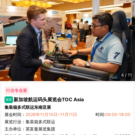
5
/
11
行业专业展
新加坡航运码头展览会
TOC Asia
推荐
集装箱多式联运东南亚展
展会时间：
2026年11月10日~11月11日
时间:
09:00-18:00
展览行业：
集装箱多式联运
主办单位：
英富曼展览集团