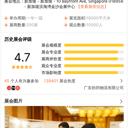
展会地点：
新加坡
-
新加坡
- 10 Bayfront Ave, Singapore 018956
- 新加坡滨海湾金沙会展中心
【查看展馆信息】
举办周期:
一年一届
展览面积:
18000平方米
展商数量:
200家
观众数量:
10000人
历史展会评级
展会规模度
展会专业度
4.7
展商评价度
观众专业度
市场影响度
45
个人有兴趣参加
139401
展会热度
广东协邦物流有限公司
展会图片