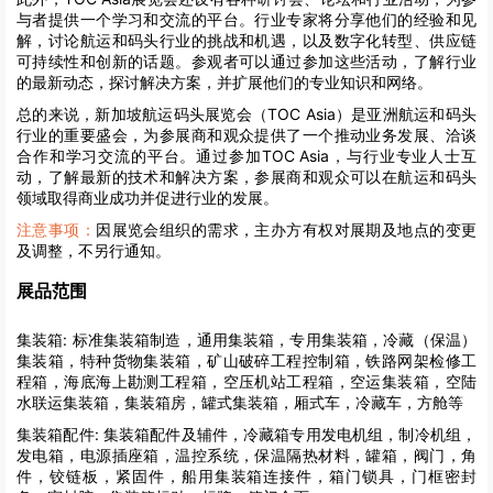
与者提供一个学习和交流的平台。行业专家将分享他们的经验和见
解，讨论航运和码头行业的挑战和机遇，以及数字化转型、供应链
可持续性和创新的话题。参观者可以通过参加这些活动，了解行业
的最新动态，探讨解决方案，并扩展他们的专业知识和网络。
总的来说，新加坡航运码头展览会（TOC Asia）是亚洲航运和码头
行业的重要盛会，为参展商和观众提供了一个推动业务发展、洽谈
合作和学习交流的平台。通过参加TOC Asia，与行业专业人士互
动，了解最新的技术和解决方案，参展商和观众可以在航运和码头
领域取得商业成功并促进行业的发展。
注意事项：
因展览会组织的需求，主办方有权对展期及地点的变更
及调整，不另行通知。
展品范围
集装箱:
标准集装箱制造，通用集装箱，专用集装箱，冷藏（保温）
集装箱，特种货物集装箱，矿山破碎工程控制箱，铁路网架检修工
程箱，海底海上勘测工程箱，空压机站工程箱，空运集装箱，空陆
水联运集装箱，集装箱房，罐式集装箱，厢式车，冷藏车，方舱等
集装箱配件:
集装箱配件及辅件，冷藏箱专用发电机组，制冷机组，
发电箱，电源插座箱，温控系统，保温隔热材料，罐箱，阀门，角
件，铰链板，紧固件，船用集装箱连接件，箱门锁具，门框密封