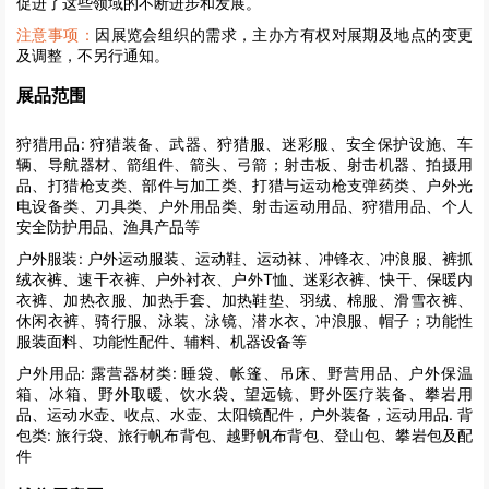
促进了这些领域的不断进步和发展。
注意事项：
因展览会组织的需求，主办方有权对展期及地点的变更
及调整，不另行通知。
展品范围
狩猎用品:
狩猎装备、武器、狩猎服、迷彩服、安全保护设施、车
辆、导航器材、箭组件、箭头、弓箭；射击板、射击机器、拍摄用
品、打猎枪支类、部件与加工类、打猎与运动枪支弹药类、户外光
电设备类、刀具类、户外用品类、射击运动用品、狩猎用品、个人
安全防护用品、渔具产品等
户外服装:
户外运动服装、运动鞋、运动袜、冲锋衣、冲浪服、裤抓
绒衣裤、速干衣裤、户外衬衣、户外T恤、迷彩衣裤、快干、保暖内
衣裤、加热衣服、加热手套、加热鞋垫、羽绒、棉服、滑雪衣裤、
休闲衣裤、骑行服、泳装、泳镜、潜水衣、冲浪服、帽子；功能性
服装面料、功能性配件、辅料、机器设备等
户外用品:
露营器材类: 睡袋、帐篷、吊床、野营用品、户外保温
箱、冰箱、野外取暖、饮水袋、望远镜、野外医疗装备、攀岩用
品、运动水壶、收点、水壶、太阳镜配件，户外装备，运动用品. 背
包类: 旅行袋、旅行帆布背包、越野帆布背包、登山包、攀岩包及配
件