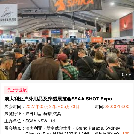
6
/
9
行业专业展
澳大利亚户外用品及狩猎展览会
SSAA SHOT Expo
展会时间：
2027年05月22日~05月23日
时间:
09:00-18:00
展览行业：
户外用品
狩猎,钓具
主办单位：
SSAA NSW Ltd.
展会地点：
澳大利亚
-
新南威尔士州
- Grand Parade, Sydney
Olympic Park NSW 2127澳大利亚 - 悉尼展览中心
【查