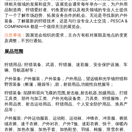
球相关领域的发展和提升。该展览会通常每年举办一次，为户外用
品制造商、狩猎爱好者、钓鱼爱好者以及相关领域的专业人士提供
了一个了解市场趋势、拓展业务合作的机会。无论是寻找新的户外
装备、了解最新的狩猎技术，还是与行业专业人士交流，PESCA &
COMPANHIA 都是一个值得关注的展览会。
注意事项：
因展览会组织的需求，主办方有权对展期及地点的变更
及调整，不另行通知。
展品范围
狩猎用品:
狩猎装备、武器、狩猎服、迷彩服、安全保护设施、车
辆、导航器材等；
户外装备:
户外服装，户外装备，户外用品，望远镜和光学镜狩猎和
野营装备（帐篷，睡袋等）,箭，射箭用品,功能性自然服等；
狩猎装备:
陷阱和双向飞碟的范围,射击板,射击机器,拍摄用品。打猎
工具类、部件与加工类、户外光电设备类、刀具类、狩猎服饰、户
外用品类、射击运动用品、狩猎用品、个人安全防护用品、渔具产
品等；
户外服装:
户外运动服装、运动鞋、运动袜、冲锋衣、冲浪服、裤抓
绒衣裤、速干衣裤、户外衬衣、户外T恤、迷彩衣裤、快干、保暖内
衣裤、加热衣服、加热手套、加热鞋垫、羽绒、棉服、滑雪衣裤、