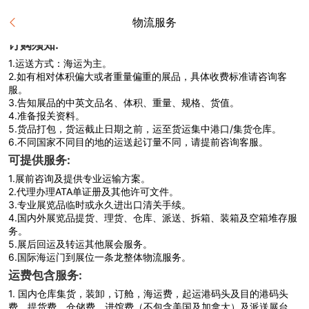
物流服务
订购须知:
1.
运送方式：海运为主。
2.
如有相对体积偏大或者重量偏重的展品，具体收费标准请咨询客
服。
3.
告知展品的中英文品名、体积、重量、规格、货值。
4.
准备报关资料。
5.
货品打包，货运截止日期之前，运至货运集中港口/集货仓库。
6.
不同国家不同目的地的运送起订量不同，请提前咨询客服。
可提供服务:
1.
展前咨询及提供专业运输方案。
2.
代理办理ATA单证册及其他许可文件。
3.
专业展览品临时或永久进出口清关手续。
4.
国内外展览品提货、理货、仓库、派送、拆箱、装箱及空箱堆存服
务。
5.
展后回运及转运其他展会服务。
6.
国际海运门到展位一条龙整体物流服务。
运费包含服务:
1.
国内仓库集货，装卸，订舱，海运费，起运港码头及目的港码头
费，提货费，仓储费，进馆费（不包含美国及加拿大）及派送展台